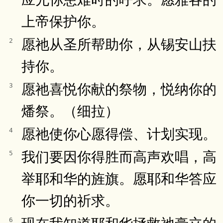
上帝保护你。
愿祂从圣所帮助你，从锡安山扶
2
持你。
愿祂喜悦你献的祭物，悦纳你的
3
燔祭。（细拉）
愿祂使你心愿得偿、计划实现。
4
我们要因你得胜而高声欢唱，高
5
举耶和华的旌旗。愿耶和华答应
你一切的祈求。
现在我知道耶和华拯救祂膏立的
6