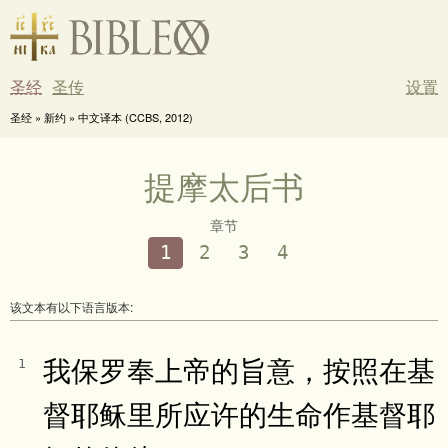
圣经
圣传
设置
圣经 » 新约 » 中文译本 (CCBS, 2012)
提摩太后书
章节
1
2
3
4
该文本有以下语言版本:
我保罗奉上帝的旨意，按照在基
1
督耶稣里所应许的生命作基督耶