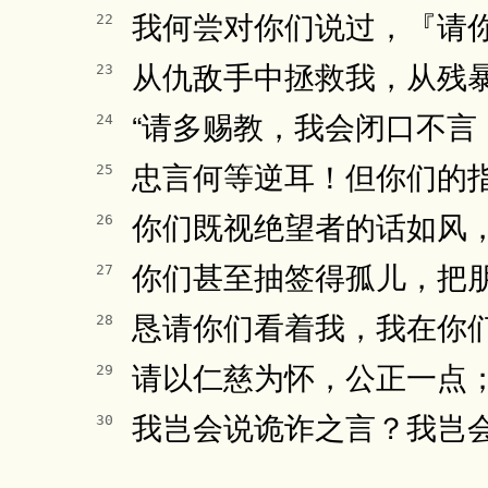
我何尝对你们说过，『请
22
从仇敌手中拯救我，从残
23
“请多赐教，我会闭口不言
24
忠言何等逆耳！但你们的
25
你们既视绝望者的话如风
26
你们甚至抽签得孤儿，把
27
恳请你们看着我，我在你
28
请以仁慈为怀，公正一点
29
我岂会说诡诈之言？我岂
30