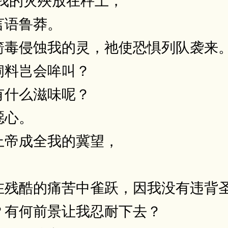
言语鲁莽。
箭毒侵蚀我的灵，祂使恐惧列队袭来
饲料岂会哞叫？
有什么滋味呢？
噁心。
上帝成全我的冀望，
。
在残酷的痛苦中雀跃，因我没有违背
？有何前景让我忍耐下去？