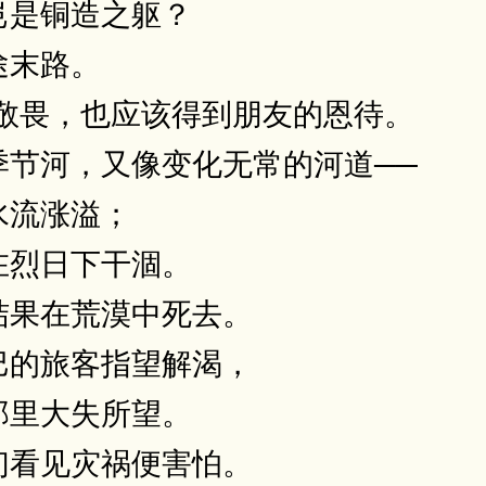
岂是铜造之躯？
途末路。
的敬畏，也应该得到朋友的恩待。
季节河，又像变化无常的河道──
水流涨溢；
在烈日下干涸。
结果在荒漠中死去。
巴的旅客指望解渴，
那里大失所望。
们看见灾祸便害怕。