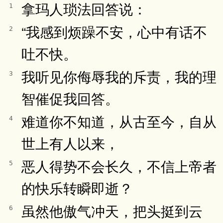
拿玛人琐法回答说：
1
“我感到烦躁不安，心中有话不
2
吐不快。
我听见你侮辱我的斥责，我的理
3
智催促我回答。
难道你不知道，从古至今，自从
4
世上有人以来，
恶人得势不会长久，不信上帝者
5
的快乐转瞬即逝？
虽然他傲气冲天，把头挺到云
6