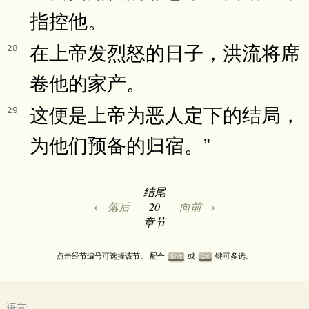
指控他。
在上帝发烈怒的日子，洪流将席
28
卷他的家产。
这便是上帝为恶人定下的结局，
29
为他们预备的归宿。”
结尾
← 落后
20
向前 →
章节
点击经节编号可选择该节。 配合
或
键可多选。
Shift
Ctrl
语言: