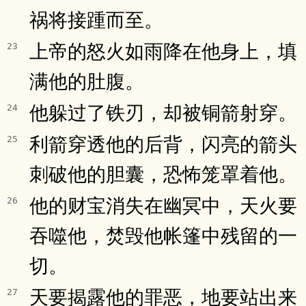
祸将接踵而至。
上帝的怒火如雨降在他身上，填
23
满他的肚腹。
他躲过了铁刃，却被铜箭射穿。
24
利箭穿透他的后背，闪亮的箭头
25
刺破他的胆囊，恐怖笼罩着他。
他的财宝消失在幽冥中，天火要
26
吞噬他，焚毁他帐篷中残留的一
切。
天要揭露他的罪恶，地要站出来
27