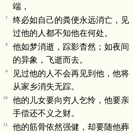
端，
终必如自己的粪便永远消亡，见
7
过他的人都不知他在何处。
他如梦消逝，踪影杳然；如夜间
8
的异象，飞逝而去。
见过他的人不会再见到他，他将
9
从家乡消失无踪。
他的儿女要向穷人乞怜，他要亲
10
手偿还不义之财。
他的筋骨依然强健，却要随他葬
11