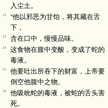
入尘土。
“他以邪恶为甘饴，将其藏在舌
12
下，
含在口中，慢慢品味。
13
这食物在腹中变酸，变成了蛇的
14
毒液。
他要吐出所吞下的财富，上帝要
15
倒空他腹中之物。
他吸吮蛇的毒液，被蛇的舌头害
16
死。