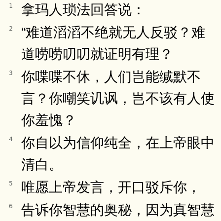
拿玛人琐法回答说：
1
“难道滔滔不绝就无人反驳？难
2
道唠唠叨叨就证明有理？
你喋喋不休，人们岂能缄默不
3
言？你嘲笑讥讽，岂不该有人使
你羞愧？
你自以为信仰纯全，在上帝眼中
4
清白。
唯愿上帝发言，开口驳斥你，
5
告诉你智慧的奥秘，因为真智慧
6