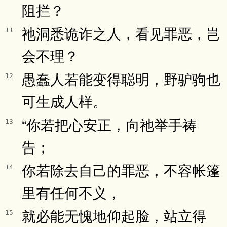
阻拦？
祂洞悉诡诈之人，看见罪恶，岂
11
会不理？
愚蠢人若能变得聪明，野驴驹也
12
可生成人样。
“你若把心安正，向祂举手祷
13
告；
你若除去自己的罪恶，不容帐篷
14
里有任何不义，
就必能无愧地仰起脸，站立得
15