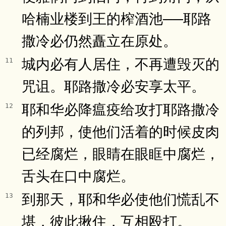
哈楠业楼到王的榨酒池──耶路
撒冷必仍然矗立在原处。
城内必有人居住，不再遭毁灭的
11
咒诅。耶路撒冷必安享太平。
耶和华必降瘟疫给攻打耶路撒冷
12
的列邦，使他们活着的时候皮肉
已经腐烂，眼睛在眼眶中腐烂，
舌头在口中腐烂。
到那天，耶和华必使他们慌乱不
13
堪，彼此揪住，互相殴打。