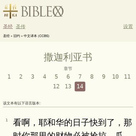
圣经
圣传
设置
圣经 » 旧约 » 中文译本 (CCBS)
撒迦利亚书
章节
1
2
3
4
5
6
7
8
9
10
11
12
13
14
该文本有以下语言版本:
看啊，耶和华的日子快到了，那
1
时你那里的财物必被抢掠、瓜