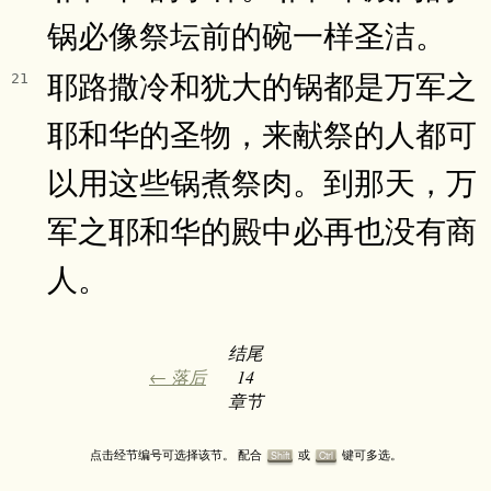
锅必像祭坛前的碗一样圣洁。
耶路撒冷和犹大的锅都是万军之
21
耶和华的圣物，来献祭的人都可
以用这些锅煮祭肉。到那天，万
军之耶和华的殿中必再也没有商
人。
结尾
← 落后
14
章节
点击经节编号可选择该节。 配合
或
键可多选。
Shift
Ctrl