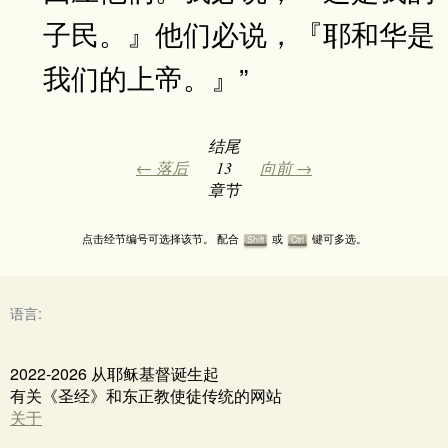
子民。』他们必说，『耶和华是
我们的上帝。』”
结尾
← 落后
13
向前 →
章节
点击经节编号可选择该节。 配合
或
键可多选。
Shift
Ctrl
语言:
2022-2026 从耶稣基督诞生起
有关《圣经》和东正教使徒传统的网站
关于