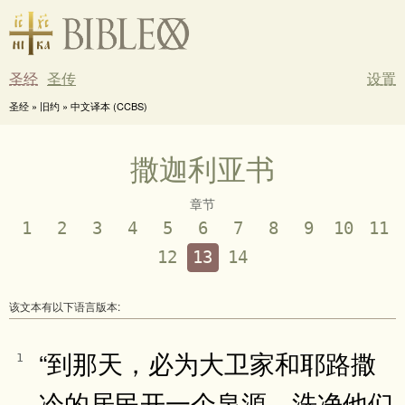
圣经
圣传
设置
圣经 » 旧约 » 中文译本 (CCBS)
撒迦利亚书
章节
1
2
3
4
5
6
7
8
9
10
11
12
13
14
该文本有以下语言版本:
“到那天，必为大卫家和耶路撒
1
冷的居民开一个泉源，洗净他们