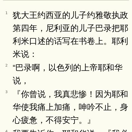
犹大王约西亚的儿子约雅敬执政
1
第四年，尼利亚的儿子巴录把耶
利米口述的话写在书卷上。耶利
米说：
“巴录啊，以色列的上帝耶和华
2
说，
『你曾说，我真悲惨！因为耶和
3
华使我痛上加痛，呻吟不止，身
心疲惫，不得安宁。』
4