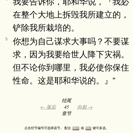
我要告诉你，耶和华说，『我必
在整个大地上拆毁我所建立的，
铲除我所栽培的。
你想为自己谋求大事吗？不要谋
5
求，因为我要给世人降下灾祸。
但不论你到哪里，我必使你保住
性命。这是耶和华说的。』”
结尾
← 落后
45
向前 →
章节
点击经节编号可选择该节。 配合
或
键可多选。
Shift
Ctrl