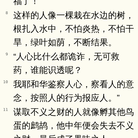
福了！
这样的人像一棵栽在水边的树，
8
根扎入水中，不怕炎热，不怕干
旱，绿叶如荫，不断结果。
“人心比什么都诡诈，无可救
9
药，谁能识透呢？
我耶和华鉴察人心，察看人的意
10
念，按照人的行为报应人。”
谋取不义之财的人就像孵其他鸟
11
蛋的鹧鸪，他中年便会失去不义