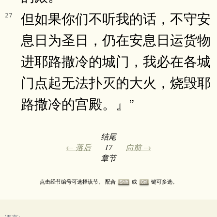
但如果你们不听我的话，不守安
27
息日为圣日，仍在安息日运货物
进耶路撒冷的城门，我必在各城
门点起无法扑灭的大火，烧毁耶
路撒冷的宫殿。』”
结尾
← 落后
17
向前 →
章节
点击经节编号可选择该节。 配合
或
键可多选。
Shift
Ctrl