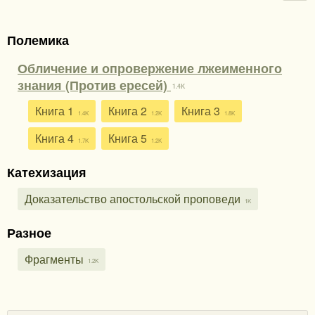
Полемика
Обличение и опровержение лжеименного
знания (Против ересей)
1.4K
Книга 1
Книга 2
Книга 3
1.4K
1.2K
1.8K
Книга 4
Книга 5
1.7K
1.2K
Катехизация
Доказательство апостольской проповеди
1K
Разное
Фрагменты
1.2K