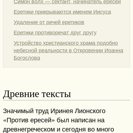
Симон волх — сектант, начинатель ересей
Еретики прикрываются именем Иисуса
Удаление от речей еретиков
Еретики противоречат друг другу
Устройство христианского храма подобно
небесной реальности в Откровении Иоанна
Богослова
Древние тексты
Значимый труд Иринея Лионского
«Против ересей» был написан на
древнегреческом и сегодня во много