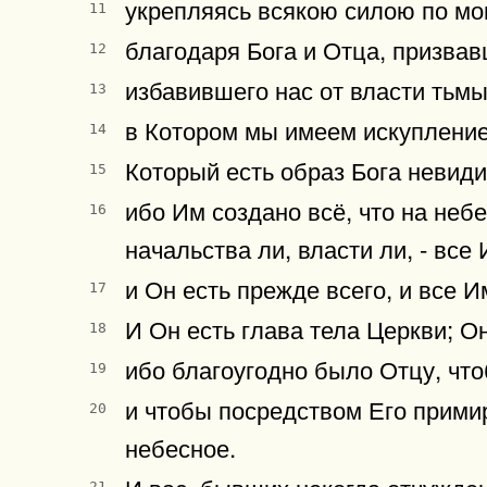
укрепляясь всякою силою по мо
11
благодаря Бога и Отца, призвав
12
избавившего нас от власти тьм
13
в Котором мы имеем искупление
14
Который есть образ Бога невид
15
ибо Им создано всё, что на небе
16
начальства ли, власти ли, - все
и Он есть прежде всего, и все И
17
И Он есть глава тела Церкви; О
18
ибо благоугодно было Отцу, что
19
и чтобы посредством Его примир
20
небесное.
И вас, бывших некогда отчужде
21