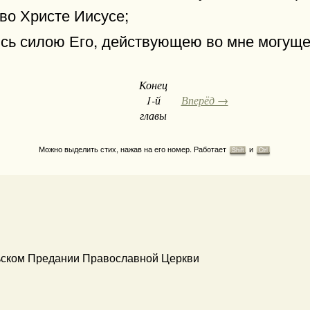
во Христе Иисусе;
аюсь силою Его, действующею во мне могуще
Конец
1-й
Вперёд →
главы
Можно выделить стих, нажав на его номер. Работает
и
Shift
Ctrl
ьском Предании Православной Церкви