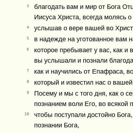
благодать вам и мир от Бога От
3
Иисуса Христа, всегда молясь о 
услышав о вере вашей во Христ
4
в надежде на уготованное вам 
5
которое пребывает у вас, как и в
6
вы услышали и познали благода
как и научились от Епафраса, в
7
который и известил нас о вашей
8
Посему и мы с того дня, как о 
9
познанием воли Его, во всякой 
чтобы поступали достойно Бога,
10
познании Бога,