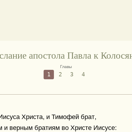
слание апостола Павла к Колося
Главы
1
2
3
4
исуса Христа, и Тимофей брат,
 и верным братиям во Христе Иисусе: