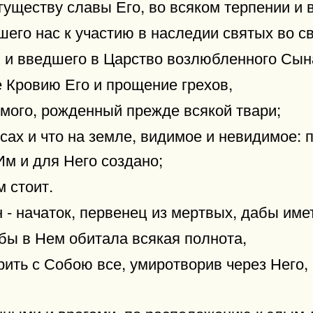
гуществу славы Его, во всяком терпении и 
шего нас к участию в наследии святых во св
ы и введшего в Царство возлюбленного Сын
 Кровию Его и прощение грехов,
имого, рожденный прежде всякой твари;
сах и что на земле, видимое и невидимое: 
 Им и для Него создано;
м стоит.
н - начаток, первенец из мертвых, дабы име
бы в Нем обитала всякая полнота,
ить с Собою все, умиротворив через Него, 
нными и врагами, по расположению к злым 