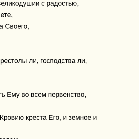
великодушии с радостью,
ете,
а Своего,
престолы ли, господства ли,
ть Ему во всем первенство,
Кровию креста Его, и земное и
делам,