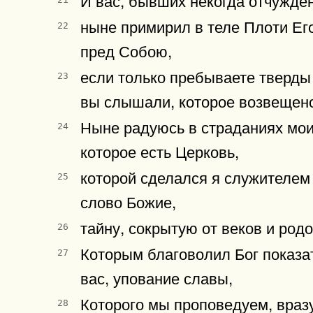
ныне примирил в теле Плоти Ег
22
пред Собою,
если только пребываете тверды
23
вы слышали, которое возвещено 
Ныне радуюсь в страданиях моих
24
которое есть Церковь,
которой сделался я служителем
25
слово Божие,
тайну, сокрытую от веков и род
26
Которым благоволил Бог показат
27
вас, упование славы,
Которого мы проповедуем, вразу
28