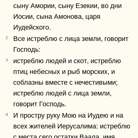
сыну Амории, сыну Езекии, во дни
Иосии, сына Амонова, царя
Иудейского.
Все истреблю с лица земли, говорит
2
Господь:
истреблю людей и скот, истреблю
3
птиц небесных и рыб морских, и
соблазны вместе с нечестивыми;
истреблю людей с лица земли,
говорит Господь.
И простру руку Мою на Иудею и на
4
всех жителей Иерусалима: истреблю
с места сего остатки Ваала, имя