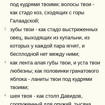
под кудрями твоими; волосы твои -
как стадо коз, сходящих с горы
Галаадской;
зубы твои - как стадо выстриженных
2
овец, выходящих из купальни, из
которых у каждой пара ягнят, и
бесплодной нет между ними;
как лента алая губы твои, и уста твои
3
любезны; как половинки гранатового
яблока - ланиты твои под кудрями
твоими;
шея твоя - как столп Давидов,
4
сооруженный для оружий, тысяча