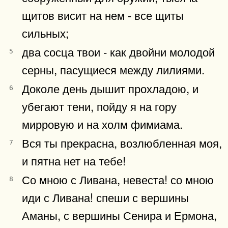
щитов висит на нем - все щиты
сильных;
два сосца твои - как двойни молодой
5
серны, пасущиеся между лилиями.
Доколе день дышит прохладою, и
6
убегают тени, пойду я на гору
мирровую и на холм фимиама.
Вся ты прекрасна, возлюбленная моя,
7
и пятна нет на тебе!
Со мною с Ливана, невеста! со мною
8
иди с Ливана! спеши с вершины
Аманы, с вершины Сенира и Ермона,