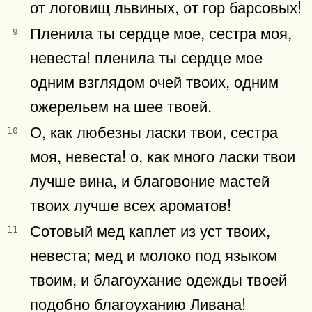
от логовищ львиных, от гор барсовых!
Пленила ты сердце мое, сестра моя,
9
невеста! пленила ты сердце мое
одним взглядом очей твоих, одним
ожерельем на шее твоей.
О, как любезны ласки твои, сестра
10
моя, невеста! о, как много ласки твои
лучше вина, и благовоние мастей
твоих лучше всех ароматов!
Сотовый мед каплет из уст твоих,
11
невеста; мед и молоко под языком
твоим, и благоухание одежды твоей
подобно благоуханию Ливана!