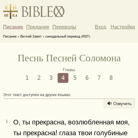
Писание
Предание
Переводы
Вход
Настройки
Писание » Ветхий Завет » синодальный перевод (RST)
Песнь Песней Соломона
Главы
1
2
3
4
5
6
7
8
Этот текст доступен на других языках:
Озвучить
О, ты прекрасна, возлюбленная моя,
1
ты прекрасна! глаза твои голубиные