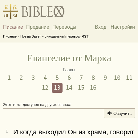
Писание
Предание
Переводы
Вход
Настройки
Писание » Новый Завет » синодальный перевод (RST)
Евангелие от Марка
Главы
1
2
3
4
5
6
7
8
9
10
11
12
13
14
15
16
Этот текст доступен на других языках:
Озвучить
И когда выходил Он из храма, говорит
1