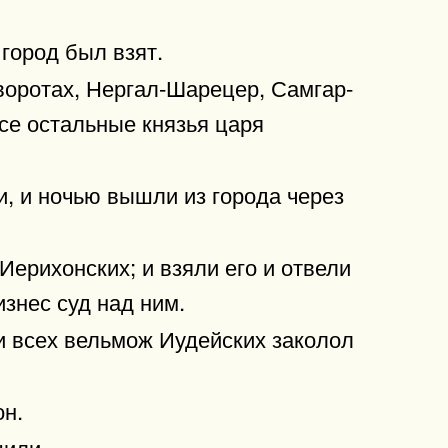
город был взят.
 воротах, Нергал-Шарецер, Самгар-
се остальные князья царя
и, и ночью вышли из города через
Иерихонских; и взяли его и отвели
знес суд над ним.
и всех вельмож Иудейских заколол
он.
шили.