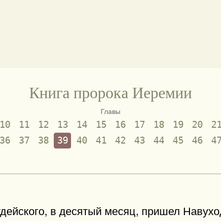
Книга пророка Иеремии
Главы
10
11
12
13
14
15
16
17
18
19
20
2
36
37
38
39
40
41
42
43
44
45
46
4
дейского, в десятый месяц, пришел Навухо