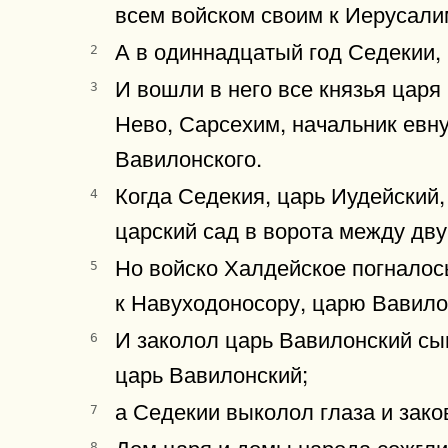
всем войском своим к Иерусалим
А в одиннадцатый год Седекии, 
2
И вошли в него все князья царя
3
Нево, Сарсехим, начальник евну
Вавилонского.
Когда Седекия, царь Иудейский,
4
царский сад в ворота между дв
Но войско Халдейское погналось
5
к Навуходоносору, царю Вавилон
И заколол царь Вавилонский сы
6
царь Вавилонский;
а Седекии выколол глаза и заков
7
Дом царя и домы народа сожгли
8