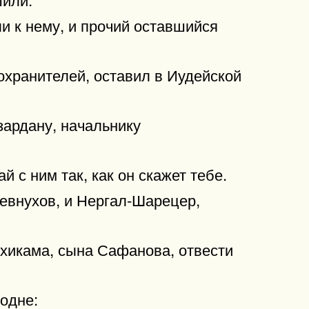
и к нему, и прочий оставшийся
охранителей, оставил в Иудейской
зардану, начальнику
й с ним так, как он скажет тебе.
 евнухов, и Нергал-Шарецер,
Ахикама, сына Сафанова, отвести
одне: