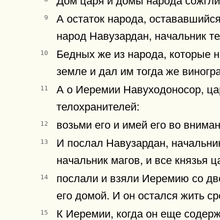
А остаток народа, остававшийся
9
народ Навузардан, начальник т
Бедных же из народа, которые н
10
земле и дал им тогда же виногр
А о Иеремии Навуходоносор, ца
11
телохранителей:
возьми его и имей его во внимани
12
И послал Навузардан, начальник
13
начальник магов, и все князья 
послали и взяли Иеремию со дво
14
его домой. И он остался жить с
К Иеремии, когда он еще содер
15