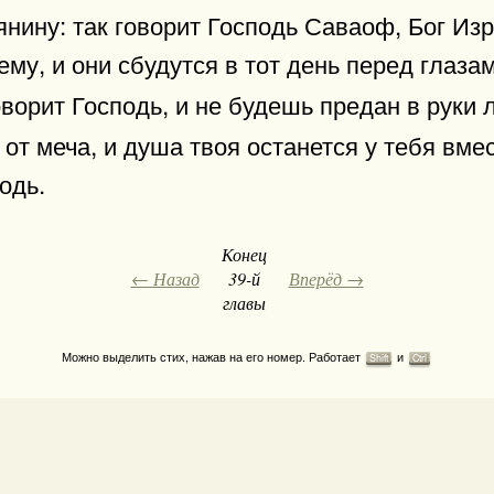
ину: так говорит Господь Саваоф, Бог Изр
 ему, и они сбудутся в тот день перед глаза
говорит Господь, и не будешь предан в руки
 от меча, и душа твоя останется у тебя вме
одь.
Конец
← Назад
39-й
Вперёд →
главы
Можно выделить стих, нажав на его номер. Работает
и
Shift
Ctrl