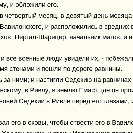
у, и обложили его.
в четвертый месяц, в девятый день месяца 
 Вавилонского, и расположились в средних
хов, Нергал-Шарецер, начальник магов, и в
 и все военные люди увидели их, - побежал
умя стенами и пошли по дороге равнины.
 за ними; и настигли Седекию на равнинах 
скому, в Ривлу, в землю Емаф, где он прои
новей Седекии в Ривле перед его глазами, 
ал его в оковы, чтобы отвести его в Вавил
 Халдеи огнем, и стены Иерусалима разру