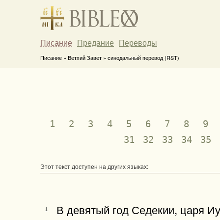
Писание
Предание
Переводы
Писание » Ветхий Завет » синодальный перевод (RST)
1
2
3
4
5
6
7
8
9
31
32
33
34
35
Этот текст доступен на других языках:
В девятый год Седекии, царя Иу
1