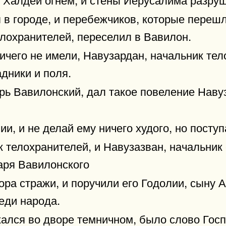
 в городе, и перебежчиков, которые перешл
елохранителей, переселил в Вавилон.
ичего не имели, Навузардан, начальник тел
адники и поля.
рь Вавилонский, дал такое повеление Наву
и, и не делай ему ничего худого, но поступа
 телохранителей, и Навузазван, начальник
царя Вавилонского
ра стражи, и поручили его Годолии, сыну 
реди народа.
жался во дворе темничном, было слово Госп