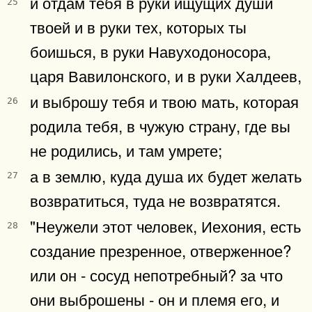
и отдам тебя в руки ищущих души
25
твоей и в руки тех, которых ты
боишься, в руки Навуходоносора,
царя Вавилонского, и в руки Халдеев,
и выброшу тебя и твою мать, которая
26
родила тебя, в чужую страну, где вы
не родились, и там умрете;
а в землю, куда душа их будет желать
27
возвратиться, туда не возвратятся.
"Неужели этот человек, Иехония, есть
28
создание презренное, отверженное?
или он - сосуд непотребный? за что
они выброшены - он и племя его, и