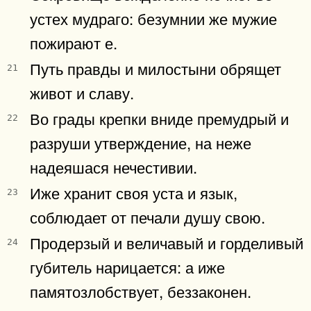
устех мудраго: безумнии же мужие
пожирают е.
Путь правды и милостыни обрящет
21
живот и славу.
Во грады крепки вниде премудрый и
22
разруши утверждение, на неже
надеяшася нечестивии.
Иже хранит своя уста и язык,
23
соблюдает от печали душу свою.
Продерзый и величавый и горделивый
24
губитель нарицается: а иже
памятозлобствует, беззаконен.