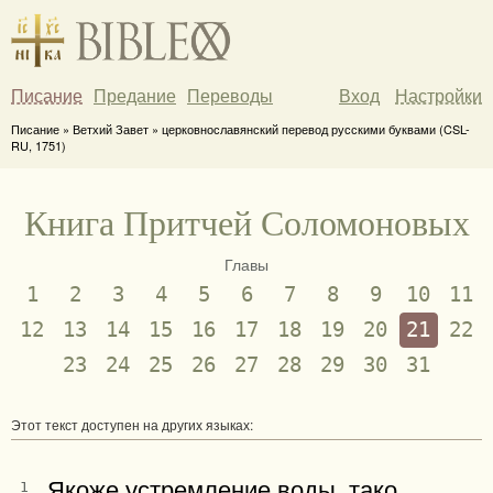
Писание
Предание
Переводы
Вход
Настройки
Писание » Ветхий Завет » церковнославянский перевод русскими буквами (CSL-
RU, 1751)
Книга Притчей Соломоновых
Главы
1
2
3
4
5
6
7
8
9
10
11
12
13
14
15
16
17
18
19
20
21
22
23
24
25
26
27
28
29
30
31
Этот текст доступен на других языках:
Якоже устремление воды, тако
1