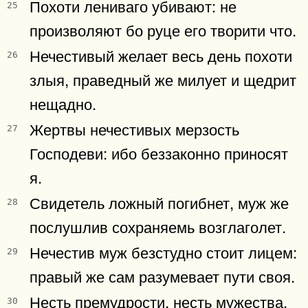
Похоти лениваго убивают: не
25
произволяют бо руце его творити что.
Нечестивый желает весь день похоти
26
злыя, праведный же милует и щедрит
нещадно.
Жертвы нечестивых мерзость
27
Господеви: ибо беззаконно приносят
я.
Свидетель ложный погибнет, муж же
28
послушлив сохраняемь возглаголет.
Нечестив муж безстудно стоит лицем:
29
правый же сам разумевает пути своя.
Несть премудрости, несть мужества,
30