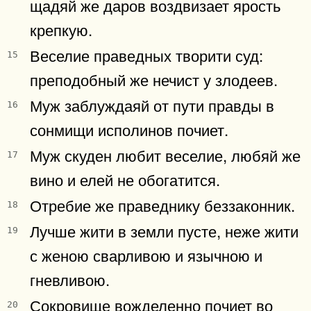
щадяй же даров воздвизает ярость
крепкую.
Веселие праведных творити суд:
15
преподобный же нечист у злодеев.
Муж заблуждаяй от пути правды в
16
сонмищи исполинов почиет.
Муж скуден любит веселие, любяй же
17
вино и елей не обогатится.
Отребие же праведнику беззаконник.
18
Лучше жити в земли пусте, неже жити
19
с женою сварливою и язычною и
гневливою.
Сокровище вожделенно почиет во
20