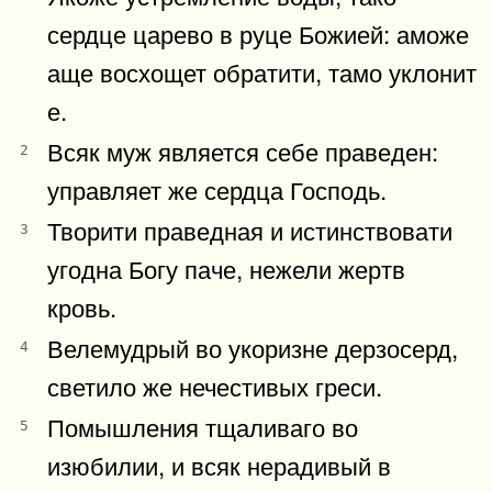
сердце царево в руце Божией: аможе
аще восхощет обратити, тамо уклонит
е.
Всяк муж является себе праведен:
2
управляет же сердца Господь.
Творити праведная и истинствовати
3
угодна Богу паче, нежели жертв
кровь.
Велемудрый во укоризне дерзосерд,
4
светило же нечестивых греси.
Помышления тщаливаго во
5
изюбилии, и всяк нерадивый в