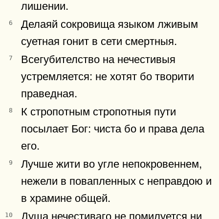
лишении.
Делаяй сокровища языком лживым
6
суетная гонит в сети смертныя.
Всегубителство на нечестивыя
7
устремляется: не хотят бо творити
праведная.
К стропотным стропотныя пути
8
посылает Бог: чиста бо и права дела
его.
Лучше жити во угле непокровеннем,
9
нежели в повапленных с неправдою и
в храмине общей.
Душа нечестиваго не помилуется ни
10