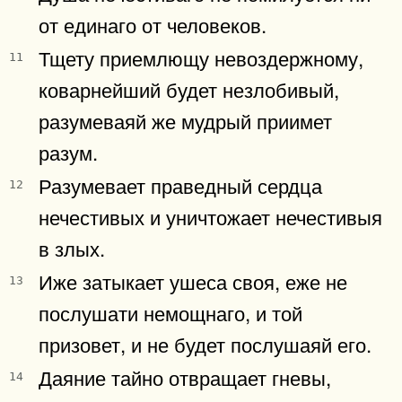
от единаго от человеков.
Тщету приемлющу невоздержному,
11
коварнейший будет незлобивый,
разумеваяй же мудрый приимет
разум.
Разумевает праведный сердца
12
нечестивых и уничтожает нечестивыя
в злых.
Иже затыкает ушеса своя, еже не
13
послушати немощнаго, и той
призовет, и не будет послушаяй его.
Даяние тайно отвращает гневы,
14