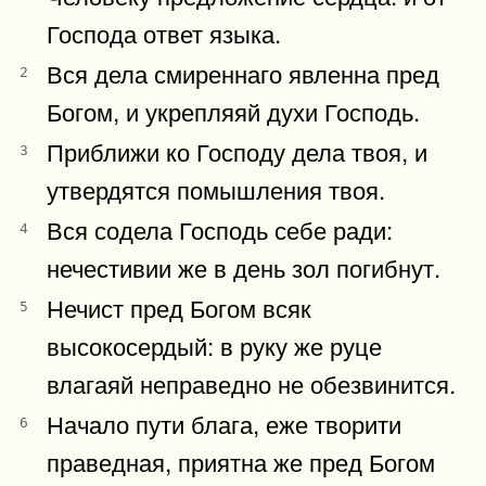
Господа ответ языка.
Вся дела смиреннаго явленна пред
2
Богом, и укрепляяй духи Господь.
Приближи ко Господу дела твоя, и
3
утвердятся помышления твоя.
Вся содела Господь себе ради:
4
нечестивии же в день зол погибнут.
Нечист пред Богом всяк
5
высокосердый: в руку же руце
влагаяй неправедно не обезвинится.
Начало пути блага, еже творити
6
праведная, приятна же пред Богом