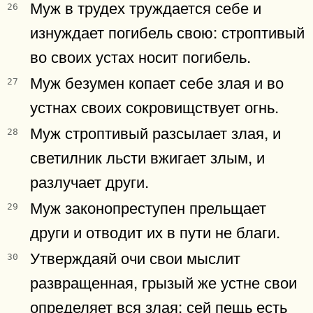
Муж в трудех труждается себе и
26
изнуждает погибель свою: строптивый
во своих устах носит погибель.
Муж безумен копает себе злая и во
27
устнах своих сокровищствует огнь.
Муж строптивый разсылает злая, и
28
светилник льсти вжигает злым, и
разлучает други.
Муж законопреступен прельщает
29
други и отводит их в пути не благи.
Утверждаяй очи свои мыслит
30
развращенная, грызый же устне свои
определяет вся злая: сей пещь есть