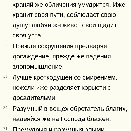
храняй же обличения умудрится. Иже
хранит своя пути, соблюдает свою
душу: любяй же живот свой щадит
своя уста.
Прежде сокрушения предваряет
18
досаждение, прежде же падения
злопомышление.
Лучше кроткодушен со смирением,
19
нежели иже разделяет корысти с
досадительми.
Разумный в вещех обретатель благих,
20
надеяйся же на Господа блажен.
Премудрыя и разумныя злыми
21