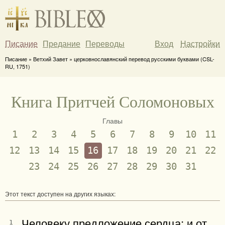
Писание
Предание
Переводы
Вход
Настройки
Писание » Ветхий Завет » церковнославянский перевод русскими буквами (CSL-
RU, 1751)
Книга Притчей Соломоновых
Главы
1
2
3
4
5
6
7
8
9
10
11
12
13
14
15
16
17
18
19
20
21
22
23
24
25
26
27
28
29
30
31
Этот текст доступен на других языках:
Человеку предложение сердца: и от
1