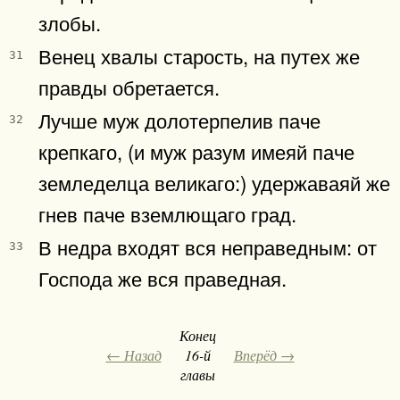
злобы.
Венец хвалы старость, на путех же
31
правды обретается.
Лучше муж долотерпелив паче
32
крепкаго, (и муж разум имеяй паче
земледелца великаго:) удержаваяй же
гнев паче вземлющаго град.
В недра входят вся неправедным: от
33
Господа же вся праведная.
Конец
← Назад
16-й
Вперёд →
главы