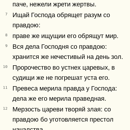
паче, нежели жрети жертвы.
Ищай Господа обрящет разум со
7
правдою:
праве же ищущии его обрящут мир.
8
Вся дела Господня со правдою:
9
хранится же нечестивый на день зол.
Пророчество во устнех царевых, в
10
судищи же не погрешат уста его.
Превеса мерила правда у Господа:
11
дела же его мерила праведная.
Мерзость цареви творяй злая: со
12
правдою бо уготовляется престол
началства.