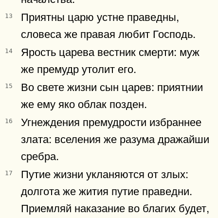
Приятны царю устне праведны,
13
словеса же правая любит Господь.
Ярость царева вестник смерти: муж
14
же премудр утолит его.
Во свете жизни сын царев: приятнии
15
же ему яко облак позден.
Угнеждения премудрости избраннее
16
злата: вселения же разума дражайши
сребра.
Путие жизни укланяются от злых:
17
долгота же жития путие праведни.
Приемляй наказание во благих будет,