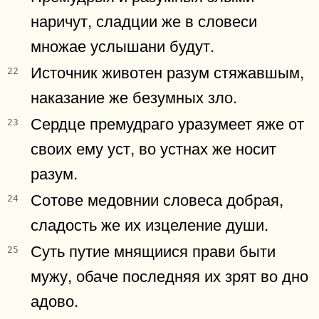
наричут, сладции же в словеси
множае услышани будут.
Источник животен разум стяжавшым,
22
наказание же безумных зло.
Сердце премудраго уразумеет яже от
23
своих ему уст, во устнах же носит
разум.
Сотове медовнии словеса добрая,
24
сладость же их изцеление души.
Суть путие мнящиися прави быти
25
мужу, обаче последняя их зрят во дно
адово.