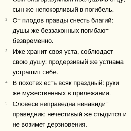
сын же непокорливый в погибель.
От плодов правды снесть благий:
2
душы же беззаконных погибают
безвременно.
Иже хранит своя уста, соблюдает
3
свою душу: продерзивый же устнама
устрашит себе.
В похотех есть всяк праздный: руки
4
же мужественных в прилежании.
Словесе неправедна ненавидит
5
праведник: нечестивый же стыдится и
не возимет дерзновения.