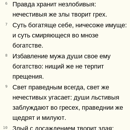
Правда хранит незлобивыя:
6
нечестивыя же злы творит грех.
Суть богатяще себе, ничесоже имуще:
7
и суть смиряющеся во мнозе
богатстве.
Избавление мужа души свое ему
8
богатство: нищий же не терпит
прещения.
Свет праведным всегда, свет же
9
нечестивых угасает: души льстивыя
заблуждают во гресех, праведнии же
щедрят и милуют.
Злый с досаждением творит злая:
10