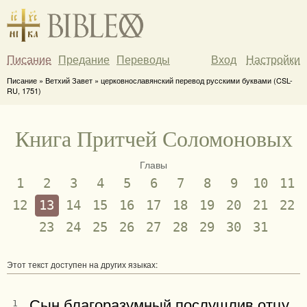
Писание
Предание
Переводы
Вход
Настройки
Писание » Ветхий Завет » церковнославянский перевод русскими буквами (CSL-
RU, 1751)
Книга Притчей Соломоновых
Главы
1
2
3
4
5
6
7
8
9
10
11
12
13
14
15
16
17
18
19
20
21
22
23
24
25
26
27
28
29
30
31
Этот текст доступен на других языках:
Сын благоразумный послушлив отцу,
1