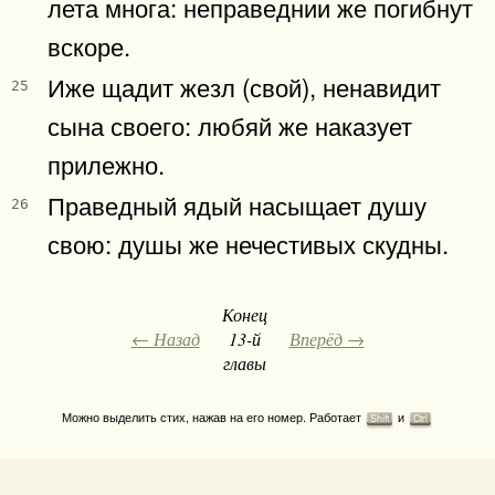
лета многа: неправеднии же погибнут
вскоре.
Иже щадит жезл (свой), ненавидит
25
сына своего: любяй же наказует
прилежно.
Праведный ядый насыщает душу
26
свою: душы же нечестивых скудны.
Конец
← Назад
13-й
Вперёд →
главы
Можно выделить стих, нажав на его номер. Работает
и
Shift
Ctrl