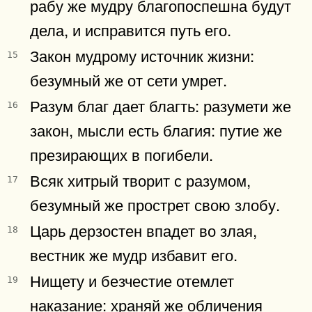
рабу же мудру благопоспешна будут
дела, и исправится путь его.
Закон мудрому источник жизни:
15
безумный же от сети умрет.
Разум благ дает благть: разумети же
16
закон, мысли есть благия: путие же
презирающих в погибели.
Всяк хитрый творит с разумом,
17
безумный же прострет свою злобу.
Царь дерзостен впадет во злая,
18
вестник же мудр избавит его.
Нищету и безчестие отемлет
19
наказание: храняй же обличения