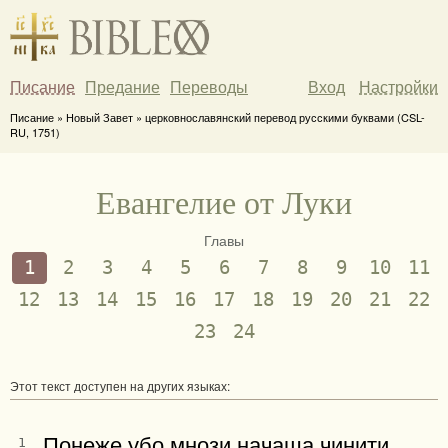
Писание
Предание
Переводы
Вход
Настройки
Писание » Новый Завет » церковнославянский перевод русскими буквами (CSL-
RU, 1751)
Евангелие от Луки
Главы
1
2
3
4
5
6
7
8
9
10
11
12
13
14
15
16
17
18
19
20
21
22
23
24
Этот текст доступен на других языках:
Понеже убо мнози начаша чинити
1