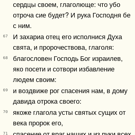
сердцы своем, глаголюще: что убо
отроча сие будет? И рука Господня бе
с ним.
И захариа отец его исполнися Духа
67
свята, и пророчествова, глаголя:
благословен Господь Бог израилев,
68
яко посети и сотвори избавление
людем своим:
и воздвиже рог спасения нам, в дому
69
давида отрока своего:
якоже глагола усты святых сущих от
70
века пророк его,
спасение от враг наших и из руки всех
71