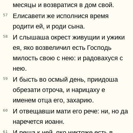
месяцы и возвратися в дом свой.
Елисавети же исполнися время
57
родити ей, и роди сына.
И слышаша окрест живущии и ужики
58
ея, яко возвеличил есть Господь
милость свою с нею: и радовахуся с
нею.
И бысть во осмый день, приидоша
59
обрезати отроча, и нарицаху е
именем отца его, захарию.
И отвещавши мати его рече: ни, но да
60
наречется иоанн.
И реша к ней, яко никтоже есть в
61