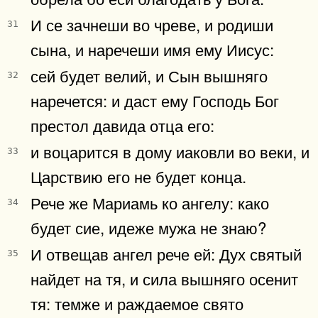
И се зачнеши во чреве, и родиши
31
сына, и наречеши имя ему Иисус:
сей будет велий, и Сын вышняго
32
наречется: и даст ему Господь Бог
престол давида отца его:
и воцарится в дому иаковли во веки, и
33
Царствию его не будет конца.
Рече же Мариамь ко ангелу: како
34
будет сие, идеже мужа не знаю?
И отвещав ангел рече ей: Дух святый
35
найдет на тя, и сила вышняго осенит
тя: темже и раждаемое свято