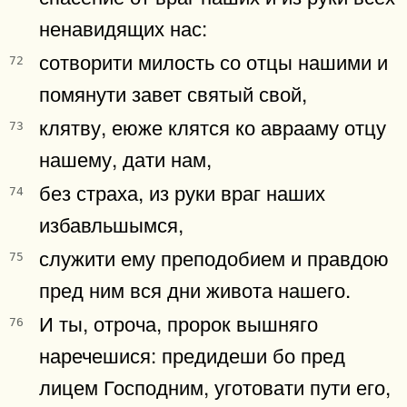
ненавидящих нас:
сотворити милость со отцы нашими и
72
помянути завет святый свой,
клятву, еюже клятся ко аврааму отцу
73
нашему, дати нам,
без страха, из руки враг наших
74
избавльшымся,
служити ему преподобием и правдою
75
пред ним вся дни живота нашего.
И ты, отроча, пророк вышняго
76
наречешися: предидеши бо пред
лицем Господним, уготовати пути его,