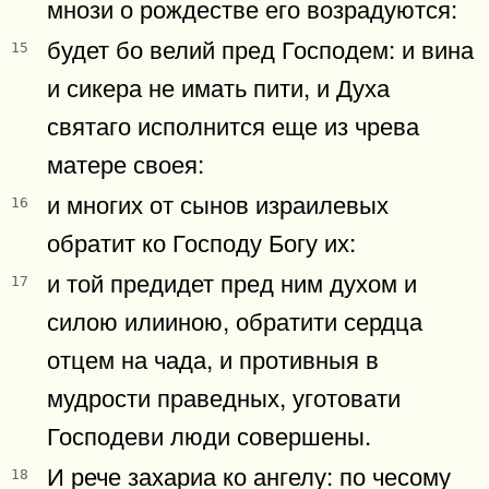
мнози о рождестве его возрадуются:
будет бо велий пред Господем: и вина
15
и сикера не имать пити, и Духа
святаго исполнится еще из чрева
матере своея:
и многих от сынов израилевых
16
обратит ко Господу Богу их:
и той предидет пред ним духом и
17
силою илииною, обратити сердца
отцем на чада, и противныя в
мудрости праведных, уготовати
Господеви люди совершены.
И рече захариа ко ангелу: по чесому
18