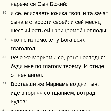
наречется Сын Божий:
и се, елисаветь южика твоя, и та зачат
36
сына в старости своей: и сей месяц
шестый есть ей нарицаемей неплоды:
яко не изнеможет у Бога всяк
37
глаголгол.
Рече же Мариамь: се, раба Господня:
38
буди мне по глаголу твоему. И отиде
от нея ангел.
Воставши же Мариамь во дни тыя,
39
иде в горняя со тщанием, во град
иудов:
и вниде в дом захариин и целова
40