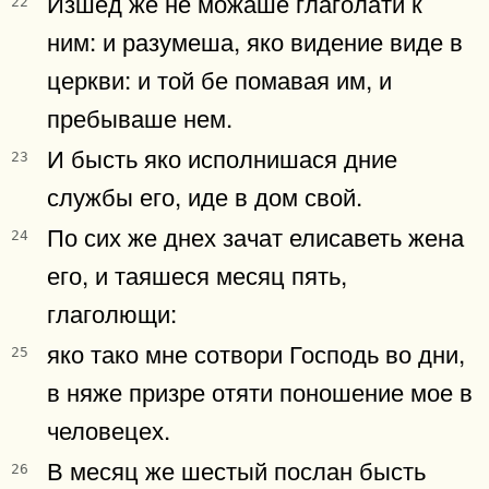
Изшед же не можаше глаголати к
22
ним: и разумеша, яко видение виде в
церкви: и той бе помавая им, и
пребываше нем.
И бысть яко исполнишася дние
23
службы его, иде в дом свой.
По сих же днех зачат елисаветь жена
24
его, и таяшеся месяц пять,
глаголющи:
яко тако мне сотвори Господь во дни,
25
в няже призре отяти поношение мое в
человецех.
В месяц же шестый послан бысть
26