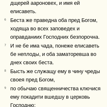
дщерей аароновех, и имя ей
елисаветь.
Беста же праведна оба пред Богом,
6
ходяща во всех заповедех и
оправданиих Господних безпорочна.
И не бе има чада, понеже елисаветь
7
бе неплоды, и оба заматоревша во
днех своих беста.
Бысть же служащу ему в чину чреды
8
своея пред Богом,
по обычаю священничества ключися
9
ему покадити вшедшу в церковь
Господню: