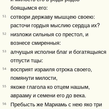
боящымся его:
сотвори державу мышцею своею:
51
расточи гордыя мыслию сердца их?
низложи сильныя со престол, и
52
вознесе смиренныя:
алчущыя исполни благ и богатящыяся
53
отпусти тщы:
восприят израиля отрока своего,
54
помянути милости,
якоже глагола ко отцем нашым,
55
аврааму и семени его до века.
Пребысть же Мариамь с нею яко три
56