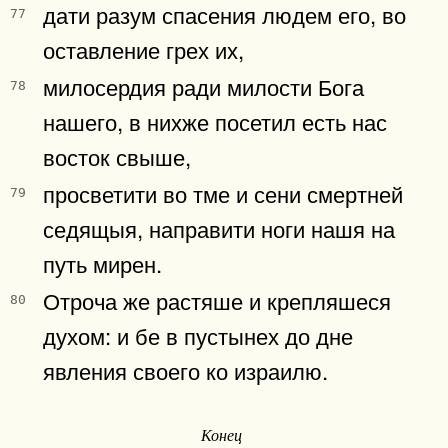
дати разум спасения людем его, во
77
оставление грех их,
милосердия ради милости Бога
78
нашего, в нихже посетил есть нас
восток свыше,
просветити во тме и сени смертней
79
седящыя, направити ноги нашя на
путь мирен.
Отроча же растяше и крепляшеся
80
духом: и бе в пустынех до дне
явления своего ко израилю.
Конец