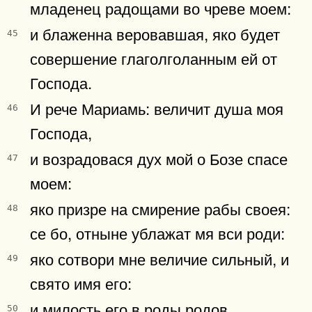
младенец радощами во чреве моем:
и блаженна веровавшая, яко будет
45
совершение глаголголанным ей от
Господа.
И рече Мариамь: величит душа моя
46
Господа,
и возрадовася дух мой о Бозе спасе
47
моем:
яко призре на смирение рабы своея:
48
се бо, отныне ублажат мя вси роди:
яко сотвори мне величие сильный, и
49
свято имя его:
и милость его в роды родов
50