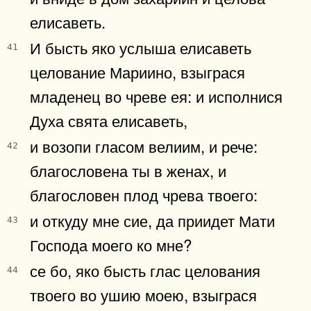
елисаветь.
И бысть яко услыша елисаветь
41
целование Мариино, взыграся
младенец во чреве ея: и исполнися
Духа свята елисаветь,
и возопи гласом велиим, и рече:
42
благословена ты в женах, и
благословен плод чрева твоего:
и откуду мне сие, да приидет Мати
43
Господа моего ко мне?
се бо, яко бысть глас целования
44
твоего во ушию моею, взыграся