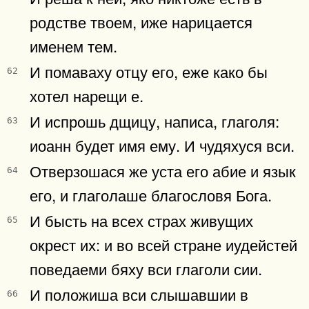
родстве твоем, иже нарицается
именем тем.
И помаваху отцу его, еже како бы
62
хотел нарещи е.
И испрошь дщицу, написа, глаголя:
63
иоанн будет имя ему. И чудяхуся вси.
Отверзошася же уста его абие и язык
64
его, и глаголаше благословя Бога.
И бысть на всех страх живущих
65
окрест их: и во всей стране иудейстей
поведаеми бяху вси глаголи сии.
И положиша вси слышавшии в
66