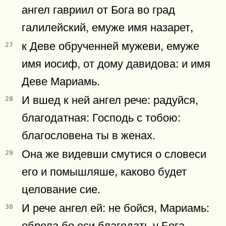
ангел гавриил от Бога во град
галилейский, емуже имя назарет,
к Деве обрученней мужеви, емуже
27
имя иосиф, от дому давидова: и имя
Деве Мариамь.
И вшед к ней ангел рече: радуйся,
28
благодатная: Господь с тобою:
благословена ты в женах.
Она же видевши смутися о словеси
29
его и помышляше, каково будет
целование сие.
И рече ангел ей: не бойся, Мариамь:
30
обрела бо еси благодать у Бога.