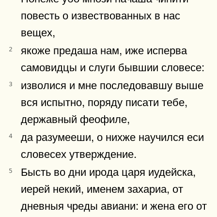
повесть о извествованных в нас
вещех,
якоже предаша нам, иже исперва
2
самовидцы и слуги бывшии словесе:
изволися и мне последовавшу выше
3
вся испытно, поряду писати тебе,
державный феофиле,
да разумееши, о нихже научился еси
4
словесех утверждение.
Бысть во дни ирода царя иудейска,
5
иерей некий, именем захариа, от
дневныя чреды авиани: и жена его от