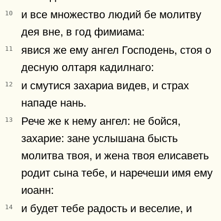
и все множество людий бе молитву
10
дея вне, в год фимиама:
явися же ему ангел Господень, стоя о
11
десную олтаря кадилнаго:
и смутися захариа видев, и страх
12
нападе нань.
Рече же к нему ангел: не бойся,
13
захарие: зане услышана бысть
молитва твоя, и жена твоя елисаветь
родит сына тебе, и наречеши имя ему
иоанн:
и будет тебе радость и веселие, и
14