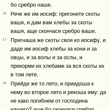
бо сребро наше.
Рече же им иосиф: пригоните скоты
16
вашя, и дам вам хлебы за скоты
вашя, аще скончася сребро ваше.
Пригнаша же скоты своя ко иосифу, и
17
даде им иосиф хлебы за кони и за
овцы, и за волы и за ослы, и
прекорми их хлебами за вся скоты их
в том лете.
Прейде же то лето, и приидоша к
18
нему во второе лето и рекоша ему: да
не како погибнем от господина
нашего? аще бо скончася сребро