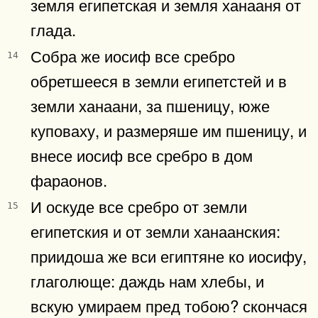
земля египетская и земля ханааня от
глада.
Собра же иосиф все сребро
14
обретшееся в земли египетстей и в
земли ханаани, за пшеницу, юже
куповаху, и размеряше им пшеницу, и
внесе иосиф все сребро в дом
фараонов.
И оскуде все сребро от земли
15
египетския и от земли ханаанския:
приидоша же вси египтяне ко иосифу,
глаголюще: даждь нам хлебы, и
вскую умираем пред тобою? скончася