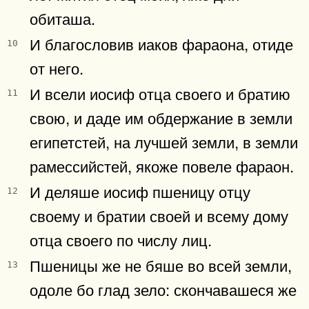
обиташа.
И благословив иаков фараона, отиде
10
от него.
И всели иосиф отца своего и братию
11
свою, и даде им обдержание в земли
египетстей, на лучшей земли, в земли
рамессийстей, якоже повеле фараон.
И деляше иосиф пшеницу отцу
12
своему и братии своей и всему дому
отца своего по числу лиц.
Пшеницы же не бяше во всей земли,
13
одоле бо глад зело: скончавашеся же