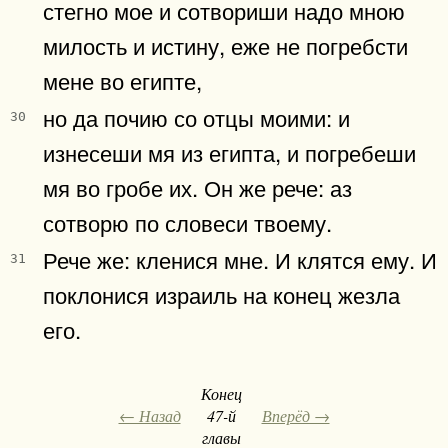
стегно мое и сотвориши надо мною
милость и истину, еже не погребсти
мене во египте,
но да почию со отцы моими: и
30
изнесеши мя из египта, и погребеши
мя во гробе их. Он же рече: аз
сотворю по словеси твоему.
Рече же: кленися мне. И клятся ему. И
31
поклонися израиль на конец жезла
его.
Конец
← Назад
47-й
Вперёд →
главы