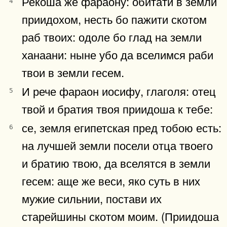
Рекоша же фараону: обитати в земли
4
приидохом, несть бо пажити скотом
раб твоих: одоле бо глад на земли
ханаани: ныне убо да вселимся раби
твои в земли гесем.
И рече фараон иосифу, глаголя: отец
5
твой и братия твоя приидоша к тебе:
се, земля египетская пред тобою есть:
6
на лучшей земли посели отца твоего
и братию твою, да вселятся в земли
гесем: аще же веси, яко суть в них
мужие сильнии, постави их
старейшины скотом моим. (Приидоша