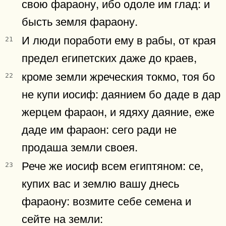
свою фараону, ибо одоле им глад: и
бысть земля фараону.
И люди поработи ему в рабы, от края
21
предел египетских даже до краев,
кроме земли жреческия токмо, тоя бо
22
не купи иосиф: даянием бо даде в дар
жерцем фараон, и ядяху даяние, еже
даде им фараон: сего ради не
продаша земли своея.
Рече же иосиф всем египтяном: се,
23
купих вас и землю вашу днесь
фараону: возмите себе семена и
сейте на земли: