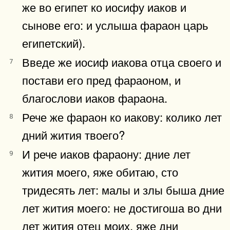
же во египет ко иосифу иаков и
сынове его: и услыша фараон царь
египетский).
Введе же иосиф иакова отца своего и
7
постави его пред фараоном, и
благослови иаков фараона.
Рече же фараон ко иакову: колико лет
8
дний жития твоего?
И рече иаков фараону: дние лет
9
жития моего, яже обитаю, сто
тридесять лет: малы и злы быша дние
лет жития моего: не достигоша во дни
лет жития отец моих, яже дни