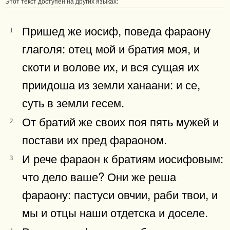
Этот текст доступен на других языках:
Пришед же иосиф, поведа фараону
1
глаголя: отец мой и братия моя, и
скоти и волове их, и вся сущая их
приидоша из земли ханаани: и се,
суть в земли гесем.
От братий же своих поя пять мужей и
2
постави их пред фараоном.
И рече фараон к братиям иосифовым:
3
что дело ваше? Они же реша
фараону: пастуси овчии, раби твои, и
мы и отцы наши отдетска и доселе.