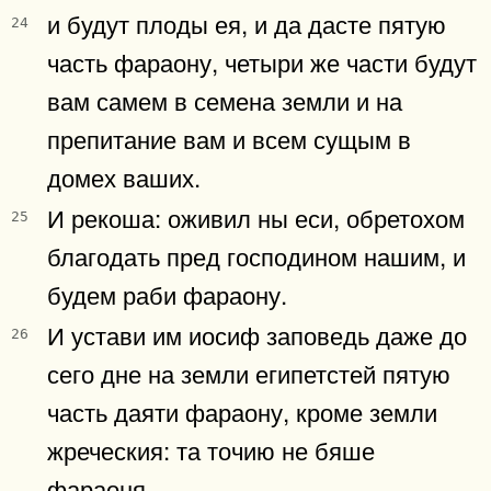
и будут плоды ея, и да дасте пятую
24
часть фараону, четыри же части будут
вам самем в семена земли и на
препитание вам и всем сущым в
домех ваших.
И рекоша: оживил ны еси, обретохом
25
благодать пред господином нашим, и
будем раби фараону.
И устави им иосиф заповедь даже до
26
сего дне на земли египетстей пятую
часть даяти фараону, кроме земли
жреческия: та точию не бяше
фараоня.