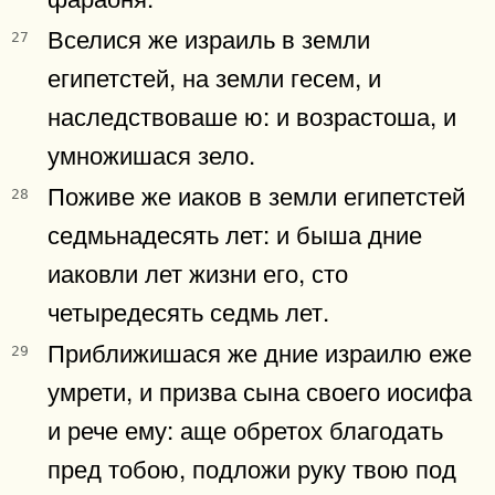
Вселися же израиль в земли
27
египетстей, на земли гесем, и
наследствоваше ю: и возрастоша, и
умножишася зело.
Поживе же иаков в земли египетстей
28
седмьнадесять лет: и быша дние
иаковли лет жизни его, сто
четыредесять седмь лет.
Приближишася же дние израилю еже
29
умрети, и призва сына своего иосифа
и рече ему: аще обретох благодать
пред тобою, подложи руку твою под