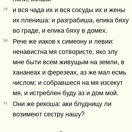
и вся чада их и вся сосуды их и жены
29
их плениша: и разграбиша, елика бяху
во граде, и елика бяху в домех.
Рече же иаков к симеону и левии:
30
ненавистна мя сотвористе, яко злу
мне быти всем живущым на земли, в
хананеах и ферезеах, аз же мал есмь
числом: и собравшеся на мя изсекут
мя, и истреблен буду аз и дом мой.
Они же рекоша: аки блудницу ли
31
возимеют сестру нашу?