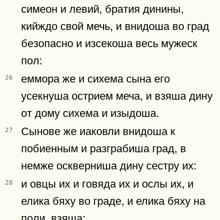
симеон и левий, братия динины,
кийждо свой мечь, и внидоша во град
безопасно и изсекоша весь мужеск
пол:
еммора же и сихема сына его
26
усекнуша острием меча, и взяша дину
от дому сихема и изыдоша.
Сынове же иаковли внидоша к
27
побиенным и разграбиша град, в
немже оскверниша дину сестру их:
и овцы их и говяда их и ослы их, и
28
елика бяху во граде, и елика бяху на
поли, взяша: