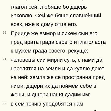
глагол сей: любяше бо дщерь
иаковлю. Сей же бяше славнейший
всех, иже в дому отца его.
Прииде же еммор и сихем сын его
20
пред врата града своего и глаголаста
к мужем града своего, рекуще:
человецы сии мирни суть, с нами да
21
населятся на земли и да куплю деют
на ней: земля же се пространна пред
ними: дщери их да поймем себе в
жены, и дщери нашя дадим им:
в сем точию уподобятся нам
22