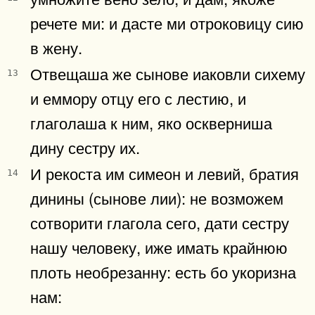
речете ми: и дасте ми отроковицу сию
в жену.
Отвещаша же сынове иаковли сихему
13
и еммору отцу его с лестию, и
глаголаша к ним, яко оскверниша
дину сестру их.
И рекоста им симеон и левий, братия
14
динины (сынове лии): не возможем
сотворити глагола сего, дати сестру
нашу человеку, иже имать крайнюю
плоть необрезанну: есть бо укоризна
нам: