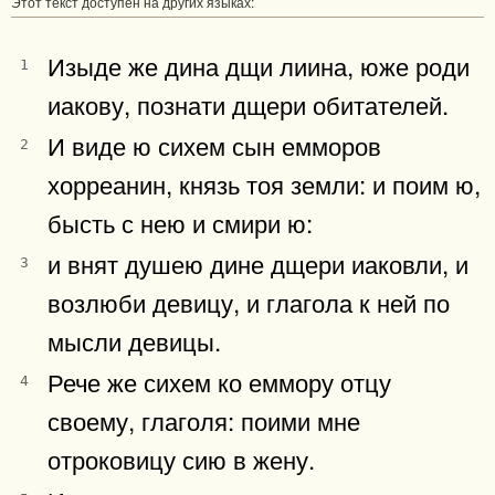
Этот текст доступен на других языках:
Изыде же дина дщи лиина, юже роди
1
иакову, познати дщери обитателей.
И виде ю сихем сын емморов
2
хорреанин, князь тоя земли: и поим ю,
бысть с нею и смири ю:
и внят душею дине дщери иаковли, и
3
возлюби девицу, и глагола к ней по
мысли девицы.
Рече же сихем ко еммору отцу
4
своему, глаголя: поими мне
отроковицу сию в жену.