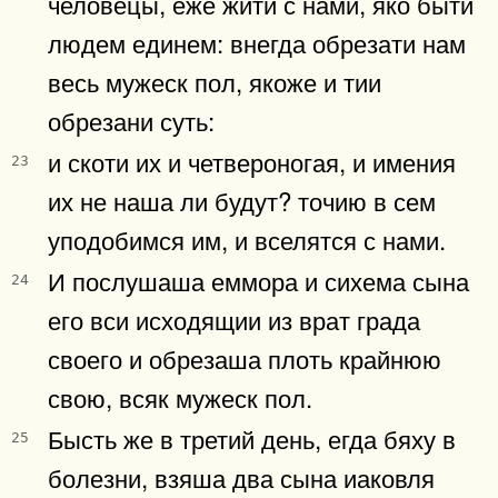
человецы, еже жити с нами, яко быти
людем единем: внегда обрезати нам
весь мужеск пол, якоже и тии
обрезани суть:
и скоти их и четвероногая, и имения
23
их не наша ли будут? точию в сем
уподобимся им, и вселятся с нами.
И послушаша еммора и сихема сына
24
его вси исходящии из врат града
своего и обрезаша плоть крайнюю
свою, всяк мужеск пол.
Бысть же в третий день, егда бяху в
25
болезни, взяша два сына иаковля