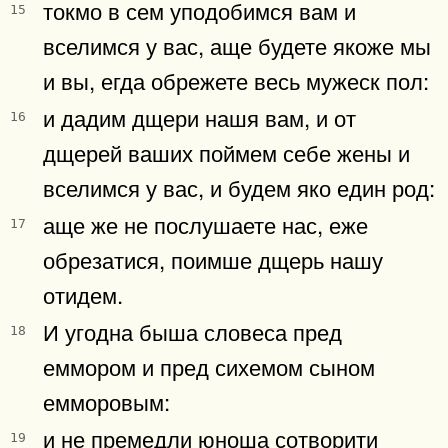
токмо в сем уподобимся вам и
15
вселимся у вас, аще будете якоже мы
и вы, егда обрежете весь мужеск пол:
и дадим дщери нашя вам, и от
16
дщерей ваших поймем себе жены и
вселимся у вас, и будем яко един род:
аще же не послушаете нас, еже
17
обрезатися, поимше дщерь нашу
отидем.
И угодна быша словеса пред
18
еммором и пред сихемом сыном
емморовым:
и не премедли юноша сотворити
19