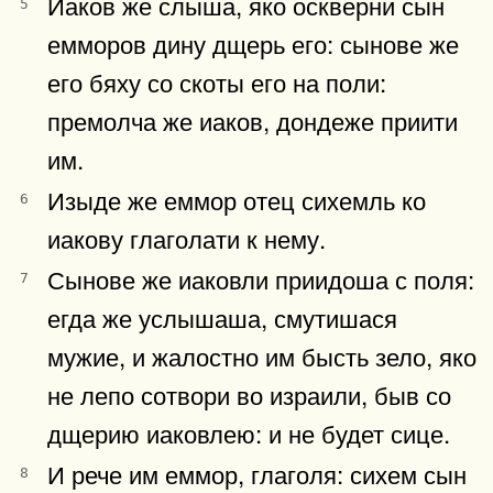
Иаков же слыша, яко оскверни сын
5
емморов дину дщерь его: сынове же
его бяху со скоты его на поли:
премолча же иаков, дондеже приити
им.
Изыде же еммор отец сихемль ко
6
иакову глаголати к нему.
Сынове же иаковли приидоша с поля:
7
егда же услышаша, смутишася
мужие, и жалостно им бысть зело, яко
не лепо сотвори во израили, быв со
дщерию иаковлею: и не будет сице.
И рече им еммор, глаголя: сихем сын
8