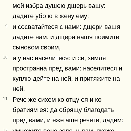
мой избра душею дщерь вашу:
дадите убо ю в жену ему:
и сосватайтеся с нами: дщери вашя
9
дадите нам, и дщери нашя поимите
сыновом своим,
и у нас населитеся: и се, земля
10
пространна пред вами: населитеся и
куплю дейте на ней, и притяжите на
ней.
Рече же сихем ко отцу ея и ко
11
братиям ея: да обрящу благодать
пред вами, и еже аще речете, дадим:
умножите вено зело, и дам, якоже
12