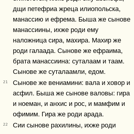
дщи петефриа жреца илиопольска,
манассию и ефрема. Быша же сынове
манассиины, ихже роди ему
наложница сира, махира. Махир же
роди галаада. Сынове же ефраима,
брата манассиина: суталаам и таам.
Сынове же суталаамли, едом.
Сынове же вениамини: вала и ховор и
21
асфил. Быша же сынове валовы: гира
и ноеман, и анхис и рос, и мамфим и
офимим. Гира же роди арада.
Сии сынове рахилины, ихже роди
22