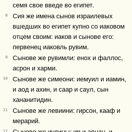
семя свое введе во египет.
Сия же имена сынов израилевых
8
вшедших во египет купно со иаковом
отцем своим: иаков и сынове его:
первенец иаковль рувим.
Сынове же рувимли: енох и фаллос,
9
асрон и харми.
Сынове же симеони: иемуил и иамин,
10
и аод и ахин, и саар и саул, сын
хананитидин.
Сынове же левиини: гирсон, кааф и
11
мерарий.
Сынове же иудины: ир и авнан, и
12