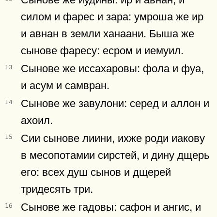
силом и фарес и зара: умроша же ир
и авнан в земли ханаани. Быша же
сынове фаресу: есром и иемуил.
Сынове же иссахаровы: фола и фуа,
13
и асум и самвран.
Сынове же завулони: серед и аллон и
14
ахоил.
Сии сынове лиини, ихже роди иакову
15
в месопотамии сирстей, и дину дщерь
его: всех душ сынов и дщерей
тридесять три.
Сынове же гадовы: сафон и ангис, и
16