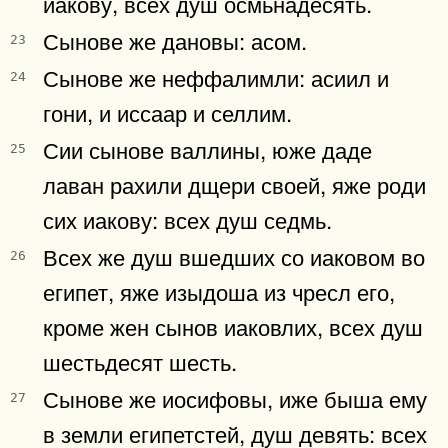
иакову, всех душ осмьнадесять.
Сынове же дановы: асом.
23
Сынове же неффалимли: асиил и
24
гони, и иссаар и селлим.
Сии сынове валлины, юже даде
25
лаван рахили дщери своей, яже роди
сих иакову: всех душ седмь.
Всех же душ вшедших со иаковом во
26
египет, яже изыдоша из чресл его,
кроме жен сынов иаковлих, всех душ
шестьдесят шесть.
Сынове же иосифовы, иже быша ему
27
в земли египетстей, душ девять: всех