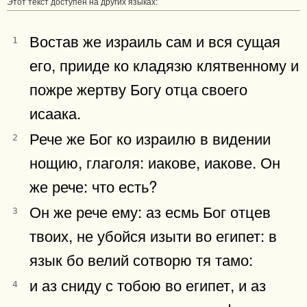
Этот текст доступен на других языках:
Востав же израиль сам и вся сущая
1
его, прииде ко кладязю клятвенному и
пожре жертву Богу отца своего
исаака.
Рече же Бог ко израилю в видении
2
нощию, глаголя: иакове, иакове. Он
же рече: что есть?
Он же рече ему: аз есмь Бог отцев
3
твоих, не убойся изыти во египет: в
язык бо велий сотворю тя тамо:
и аз сниду с тобою во египет, и аз
4