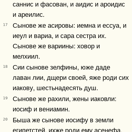
саннис и фасован, и аидис и ароидис
и ареилис.
Сынове же асировы: иемна и ессуа, и
17
иеул и вариа, и сара сестра их.
Сынове же вариины: ховор и
мелхиил.
Сии сынове зелфины, юже даде
18
лаван лии, дщери своей, яже роди сих
иакову, шестьнадесять душ.
Сынове же рахили, жены иаковли:
19
иосиф и вениамин.
Быша же сынове иосифу в земли
20
египетстей, ихже роди ему асенефа,