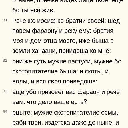
бо ты еси жив.
Рече же иосиф ко братии своей: шед
31
повем фараону и реку ему: братия
моя и дом отца моего, иже быша в
земли ханаани, приидоша ко мне:
они же суть мужие пастуси, мужие бо
32
скотопитателие быша: и скоты, и
волы, и вся своя приведоша:
аще убо призовет вас фараон и речет
33
вам: что дело ваше есть?
рцыте: мужие скотопитателие есмы,
34
раби твои, издетска даже до ныне, и