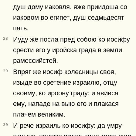
душ дому иаковля, яже приидоша со
иаковом во египет, душ седмьдесят
пять.
Иуду же посла пред собою ко иосифу
28
срести его у иройска града в земли
рамессийстей.
Впряг же иосиф колесницы своя,
29
изыде во сретение израилю, отцу
своему, ко ироону граду: и явився
ему, нападе на выю его и плакася
плачем великим.
И рече израиль ко иосифу: да умру
30
отныне, понеже видех лице твое: еще