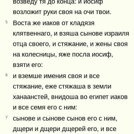
возведу тя до конца: и иосиф
возложит руки своя на очи твои.
Воста же иаков от кладязя
5
клятвеннаго, и взяша сынове израиля
отца своего, и стяжание, и жены своя
на колесницы, яже посла иосиф,
взяти его:
и вземше имения своя и все
6
стяжание, еже стяжаша в земли
ханаанстей, внидоша во египет иаков
и все семя его с ним:
сынове и сынове сынов его с ним,
7
дщери и дщери дщерей его, и все