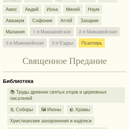
Амос
Авдий
Иона
Михей
Наум
Аввакум
Софония
Аггей
Захария
Малахия
1-я Маккавейская
2-я Маккавейская
3-я Маккавейская
3-я Ездры
Псалтирь
Священное Предание
Библиотека
📚 Труды древних святых отцов и церковных
писателей
📃 Соборы
🖼️ Иконы
🪨 Храмы
Христианские захоронения и надписи