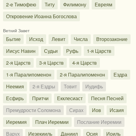
2-е Тимофею
Титу
Филимону
Евреям
Откровение Иоанна Богослова
Ветхий Завет
Бытие
Исход
Левит
Числа
Второзаконие
Иисус Навин
Судьи
Руфь
1-я Царств
2-я Царств
3-я Царств
4-я Царств
1-я Паралипоменон
2-я Паралипоменон
Ездра
Неемия
2-я Ездры
Товит
Иудифь
Есфирь
Притчи
Екклесиаст
Песня Песней
Премудрости Соломона
Сирах
Иов
Исаия
Иеремия
Плач Иеремии
Послание Иеремии
Варух
Иезекииль
Даниил
Осия
Иоиль