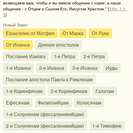
возвещаем вам, чтобы и вы имели общение с нами: а наше
общение - с Отцем и Сыном Его, Иисусом Христом." (
1Ин. 1:1-
3
)
Новый Завет
Евангелие от Матфея
От Марка
От Луки
От Иоанна
Деяния апостолов
Послание Иакова
1-е Петра
2-е Петра
1-е Иоанна
2-е Иоанна
3-е Иоанна
Иуды
Послание апостола Павла к Римлянам
1-е Коринфянам
2-е Коринфянам
Галатам
Ефесянам
Филиппийцам
Колосянам
1-е Солунянам (фессалоникийцам)
2-е Солунянам (фессалоникийцам)
1-е Тимофею