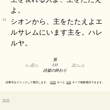
よ。
シオンから、主をたたえよエ
21
ルサレムにいます主を。ハレ
ルヤ。
第
← 前へ
135
次へ →
詩篇の終わり
詩番号をクリックして選択します。
キーと
キーで複数選択できます。
Shift
Ctrl
言語: