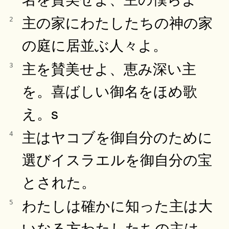
主の家にわたしたちの神の家
2
の庭に居並ぶ人々よ。
主を賛美せよ、恵み深い主
3
を。喜ばしい御名をほめ歌
え。s
主はヤコブを御自分のために
4
選びイスラエルを御自分の宝
とされた。
わたしは確かに知った主は大
5
いなる方わたしたちの主は、