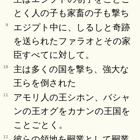
とく人の子も家畜の子も撃ち
エジプト中に、しるしと奇跡
9
を送られたファラオとその家
臣すべてに対して。
主は多くの国を撃ち、強大な
10
王らを倒された
アモリ人の王シホン、バシャ
11
ンの王オグをカナンの王国を
ことごとく。
彼らの領地を嗣業として嗣業
12