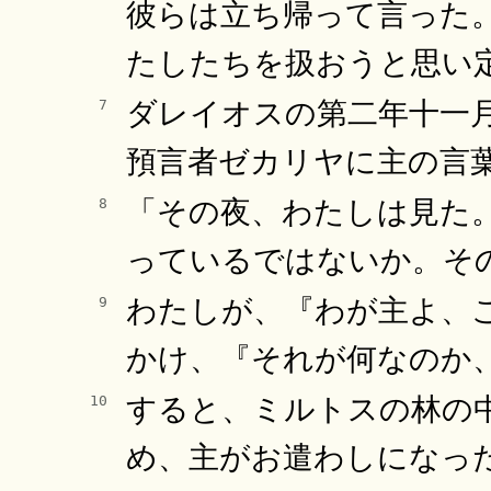
彼らは立ち帰って言った
たしたちを扱おうと思い
ダレイオスの第二年十一
7
預言者ゼカリヤに主の言
「その夜、わたしは見た
8
っているではないか。そ
わたしが、『わが主よ、
9
かけ、『それが何なのか
すると、ミルトスの林の
10
め、主がお遣わしになっ