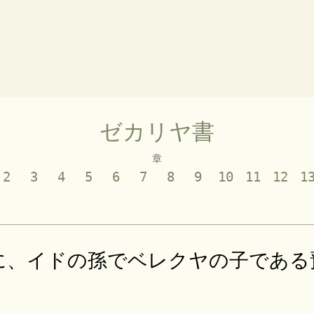
ゼカリヤ書
章
2
3
4
5
6
7
8
9
10
11
12
1
に、イドの孫でベレクヤの子である