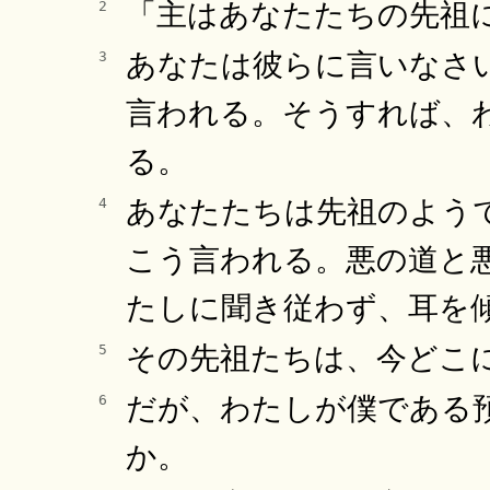
「主はあなたたちの先祖
2
あなたは彼らに言いなさ
3
言われる。そうすれば、
る。
あなたたちは先祖のよう
4
こう言われる。悪の道と
たしに聞き従わず、耳を
その先祖たちは、今どこ
5
だが、わたしが僕である
6
か。