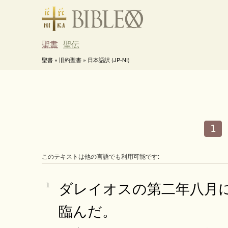
聖書
聖伝
聖書 » 旧約聖書 » 日本語訳 (JP-NI)
1
このテキストは他の言語でも利用可能です:
ダレイオスの第二年八月
1
臨んだ。