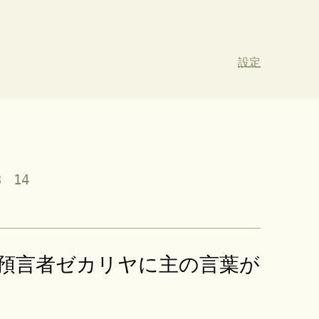
設定
3
14
預言者ゼカリヤに主の言葉が