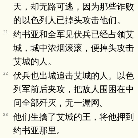
天，却无路可逃，因为那些诈败
的以色列人已掉头攻击他们。
约书亚和全军见伏兵已经占领艾
21
城，城中浓烟滚滚，便掉头攻击
艾城的人。
伏兵也出城追击艾城的人。以色
22
列军前后夹攻，把敌人围困在中
间全部歼灭，无一漏网。
他们生擒了艾城的王，将他押到
23
约书亚那里。