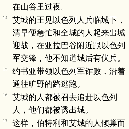
在山谷里过夜。
艾城的王见以色列人兵临城下，
14
清早便急忙和全城的人起来出城
迎战，在亚拉巴谷附近跟以色列
军交锋，他不知道城后有伏兵。
约书亚带领以色列军诈败，沿着
15
通往旷野的路逃跑。
艾城的人都被召去追赶以色列
16
人，他们都被诱出城。
这样，伯特利和艾城的人倾巢而
17