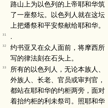
路山上为以色列的上帝耶和华筑
了一座祭坛。以色列人就在这坛
上把燔祭和平安祭献给耶和华。
.
31
约书亚又在众人面前，将摩西所
32
写的律法刻在石头上。
所有的以色列人，无论本族人、
33
外族人、长老、官员或审判官，
都站在耶和华的约柜两旁，面对
着抬约柜的利未祭司。照耶和华