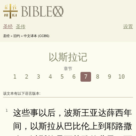
圣经
圣传
设置
圣经 » 旧约 » 中文译本 (CCBS)
以斯拉记
章节
1
2
3
4
5
6
7
8
9
10
该文本有以下语言版本:
这些事以后，波斯王亚达薛西年
1
间，以斯拉从巴比伦上到耶路撒