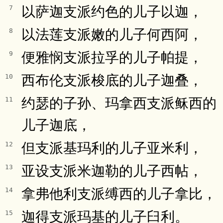
以萨迦支派约色的儿子以迦，
7
以法莲支派嫩的儿子何西阿，
8
便雅悯支派拉孚的儿子帕提，
9
西布伦支派梭底的儿子迦叠，
10
约瑟的子孙、玛拿西支派稣西的
11
儿子迦底，
但支派基玛利的儿子亚米利，
12
亚设支派米迦勒的儿子西帖，
13
拿弗他利支派缚西的儿子拿比，
14
迦得支派玛基的儿子臼利。
15