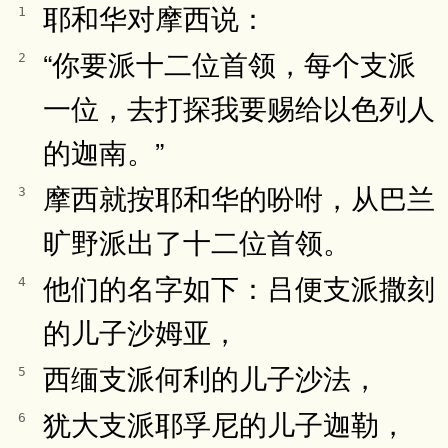
耶和华对摩西说：
1
“你要派十二位首领，每个支派
2
一位，去打探我要赐给以色列人
的迦南。”
摩西就按耶和华的吩咐，从巴兰
3
旷野派出了十二位首领。
他们的名字如下：吕便支派撒刻
4
的儿子沙姆亚，
西缅支派何利的儿子沙法，
5
犹大支派耶孚尼的儿子迦勒，
6