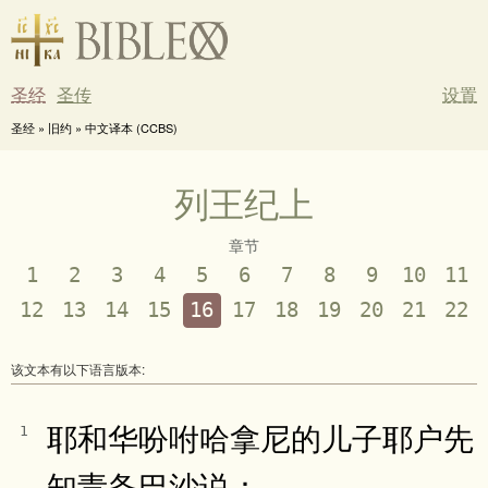
圣经
圣传
设置
圣经 » 旧约 » 中文译本 (CCBS)
列王纪上
章节
1
2
3
4
5
6
7
8
9
10
11
12
13
14
15
16
17
18
19
20
21
22
该文本有以下语言版本:
耶和华吩咐哈拿尼的儿子耶户先
1
知责备巴沙说：