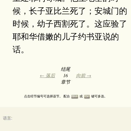
候，长子亚比兰死了；安城门的
时候，幼子西割死了。这应验了
耶和华借嫩的儿子约书亚说的
话。
结尾
← 落后
16
向前 →
章节
点击经节编号可选择该节。 配合
或
键可多选。
Shift
Ctrl
语言: