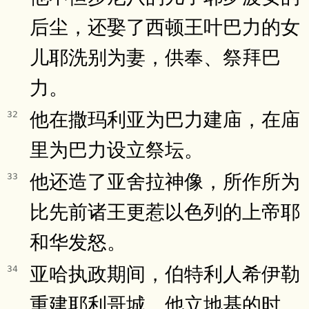
后尘，还娶了西顿王叶巴力的女
儿耶洗别为妻，供奉、祭拜巴
力。
他在撒玛利亚为巴力建庙，在庙
32
里为巴力设立祭坛。
他还造了亚舍拉神像，所作所为
33
比先前诸王更惹以色列的上帝耶
和华发怒。
亚哈执政期间，伯特利人希伊勒
34
重建耶利哥城。他立地基的时