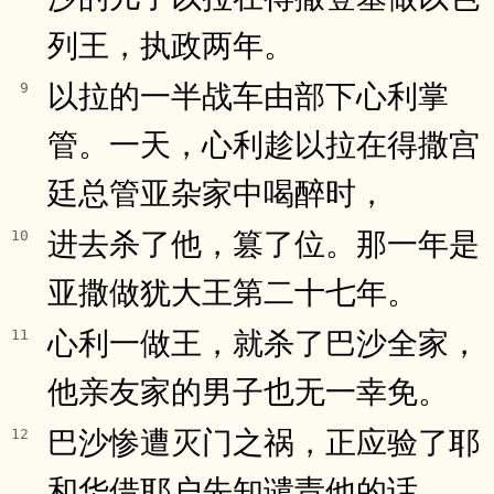
列王，执政两年。
以拉的一半战车由部下心利掌
9
管。一天，心利趁以拉在得撒宫
廷总管亚杂家中喝醉时，
进去杀了他，篡了位。那一年是
10
亚撒做犹大王第二十七年。
心利一做王，就杀了巴沙全家，
11
他亲友家的男子也无一幸免。
巴沙惨遭灭门之祸，正应验了耶
12
和华借耶户先知谴责他的话。