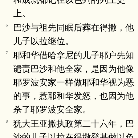
上。
巴沙与祖先同眠后葬在得撒，他
6
儿子以拉继位。
耶和华借哈拿尼的儿子耶户先知
7
谴责巴沙和他全家，是因为他像
耶罗波安家一样做耶和华视为恶
的事，惹耶和华发怒，也因为他
杀了耶罗波安全家。
犹大王亚撒执政第二十六年，巴
8
沙的儿子以拉在得撒登基做以色