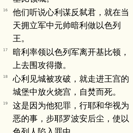
他们听说心利谋反弑君，就在当
16
天拥立军中元帅暗利做以色列
王。
暗利率领以色列军离开基比顿，
17
上去围攻得撒。
心利见城被攻破，就走进王宫的
18
城堡中放火烧宫，自焚而死。
这是因为他犯罪，行耶和华视为
19
恶的事，步耶罗波安后尘，使以
色列人陷入罪中。