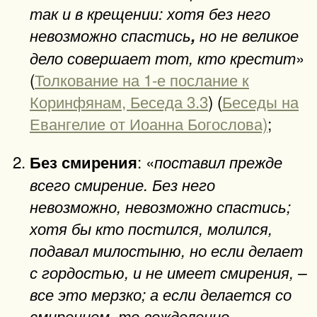
так и в крещении: хотя без него
невозможно спастись
,
но не великое
»
дело совершает тот, кто крестит
(
Толкование на 1-е послание к
Коринфянам, Беседа 3.3
) (
Беседы на
Евангелие от Иоанна Богослова)
;
: «
Без смирения
поставил прежде
всего смирение. Без него
невозможно, невозможно спастись;
хотя бы кто постился, молился,
подавал милостыню, но если делает
с гордостью, и не имеет смирения, –
все это мерзко; а если делается со
смирением, то вожделенно,