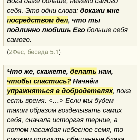
Бога даже больше, нежели самого
себя. Это одни слова:
докажи мне
посредством дел
, что ты
подлинно любишь Его
больше себя
самого.
(
2Фес, беседа 5.1
)
Что же, скажете,
делать
нам,
чтобы спастись?
Начнём
упражняться в добродетелях
, пока
есть время. <…> Если мы будем
таким образом возделывать самих
себя, сначала исторгая терние, а
потом насаждая небесное семя, то
сможем получить обещанные блага.