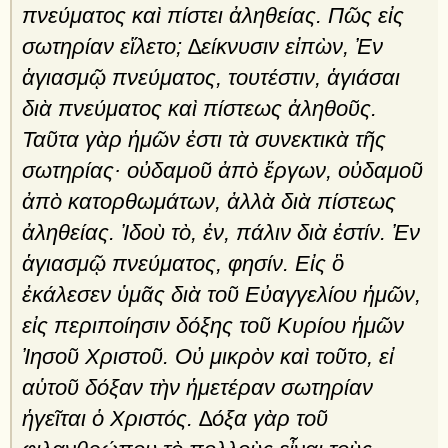
πνεύματος καὶ πίστει ἀληθείας. Πῶς εἰς
σωτηρίαν εἵλετο; ∆είκνυσιν εἰπὼν, Ἐν
ἁγιασμῷ πνεύματος, τουτέστιν, ἁγιάσαι
διὰ πνεύματος καὶ πίστεως ἀληθοῦς.
Ταῦτα γὰρ ἡμῶν ἐστι τὰ συνεκτικὰ τῆς
σωτηρίας· οὐδαμοῦ ἀπὸ ἔργων, οὐδαμοῦ
ἀπὸ κατορθωμάτων, ἀλλὰ διὰ πίστεως
ἀληθείας. Ἰδοὺ τὸ, ἐν, πάλιν διὰ ἐστίν. Ἐν
ἁγιασμῷ πνεύματος, φησίν. Εἰς ὃ
ἐκάλεσεν ὑμᾶς διὰ τοῦ Εὐαγγελίου ἡμῶν,
εἰς περιποίησιν δόξης τοῦ Κυρίου ἡμῶν
Ἰησοῦ Χριστοῦ. Οὐ μικρὸν καὶ τοῦτο, εἰ
αὑτοῦ δόξαν τὴν ἡμετέραν σωτηρίαν
ἡγεῖται ὁ Χριστός. ∆όξα γὰρ τοῦ