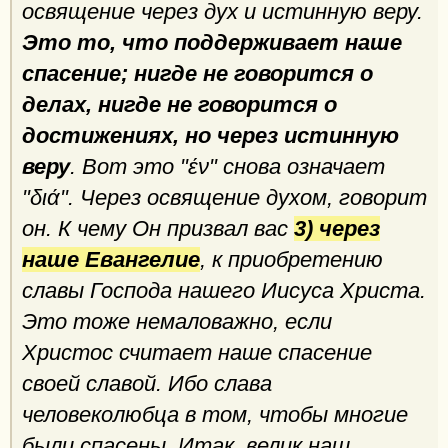
освящение через дух и истинную веру.
Это то, что поддерживает наше
спасение; нигде не говорится о
делах, нигде не говорится о
достижениях, но через истинную
веру
. Вот это "έν" снова означает
"διά". Через освящение духом, говорит
он. К чему Он призвал вас
3) через
наше Евангелие
, к приобретению
славы Господа нашего Иисуса Христа.
Это тоже немаловажно, если
Христос считает наше спасение
своей славой. Ибо слава
человеколюбца в том, чтобы многие
были спасены. Итак, велик наш