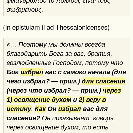
φιλανθρώπου τὸ πολλοὺς εἶναι τοὺς
σωζομένους.
(In epistulam ii ad Thessalonicenses)
«… Поэтому мы должны всегда
благодарить Бога за вас, братья,
возлюбленные Господом, потому что
Бог
избрал
вас с самого начала (для
чего избрал? — прим.)
для спасения
(через что избрал? — прим.)
через
1) освящение духом
и
2) веру в
истину
.
Как
Он
избрал
вас для
спасения?
Он показывает, говоря:
через освящение духом, то есть