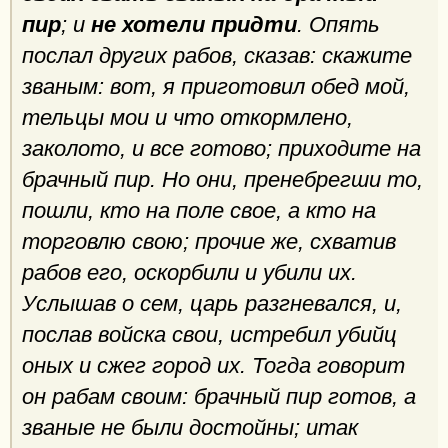
пир
; и
не хотели придти
. Опять
послал других рабов, сказав: скажите
званым: вот, я приготовил обед мой,
тельцы мои и что откормлено,
заколото, и все готово; приходите на
брачный пир. Но они, пренебрегши то,
пошли, кто на поле свое, а кто на
торговлю свою; прочие же, схватив
рабов его, оскорбили и убили их.
Услышав о сем, царь разгневался, и,
послав войска свои, истребил убийц
оных и сжег город их. Тогда говорит
он рабам своим: брачный пир готов, а
званые не были достойны; итак