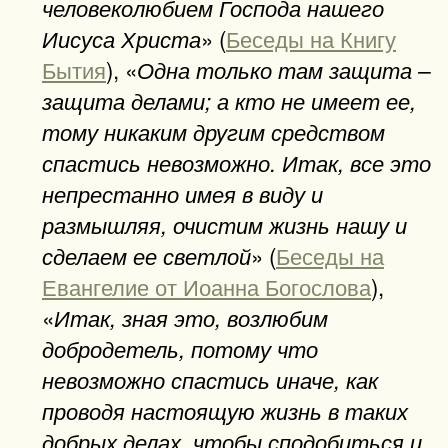
человеколюбием Господа нашего
» (
Беседы на Книгу
Иисуса Христа
Бытия
), «
Одна только там защита –
защита делами; а кто не имеет ее,
тому никаким другим средством
спастись невозможно. Итак, все это
непрестанно имея в виду и
размышляя, очистим жизнь нашу и
» (
Беседы на
сделаем ее светлой
Евангелие от Иоанна Богослова
),
«
Итак, зная это, возлюбим
добродетель, потому что
невозможно спастись иначе, как
проводя настоящую жизнь в таких
добрых делах, чтобы сподобиться и