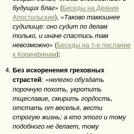
» (
Беседы на Деяния
будущих благ
Апостольские
), «
Таково тамошнее
судилище: оно судит по делам
только, и иначе спастись там
» (
Беседы на 1-е послание
невозможно
к Коринфянам
);
Без искоренения греховных
: «
страстей
нелегко обуздать
порочную похоть, укротить
тщеславие, смирить гордость,
отстать от веселья, вести
строгую жизнь; а кто этого и тому
подобного не делает, тому