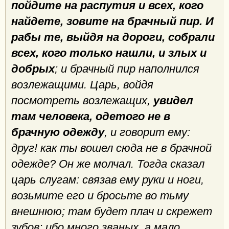
пойдите на распутия и всех, кого
найдете, зовите на брачный пир. И
рабы те, выйдя на дороги, собрали
всех, кого только нашли, и злых и
добрых
; и брачный пир наполнился
возлежащими. Царь, войдя
посмотреть возлежащих,
увидел
там человека, одетого не в
брачную одежду
, и говорит ему:
друг! как ты вошел сюда не в брачной
одежде? Он же молчал. Тогда сказал
царь слугам: связав ему руки и ноги,
возьмите его и бросьте во тьму
внешнюю; там будет плач и скрежет
зубов; ибо много званых, а мало