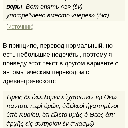
веры
. Вот опять «в» (έν)
употреблено вместо «через» (διά).
(
источник
)
В принципе, перевод нормальный, но
есть небольшие недочёты, поэтому я
приведу этот текст в другом варианте с
автоматическим переводом с
древнегреческого:
Ἡμεῖς δὲ ὀφείλομεν εὐχαριστεῖν τῷ Θεῷ
πάντοτε περὶ ὑμῶν, ἀδελφοὶ ἠγαπημένοι
ὑπὸ Κυρίου, ὅτι εἵλετο ὑμᾶς ὁ Θεὸς ἀπ'
ἀρχῆς εἰς σωτηρίαν ἐν ἁγιασμῷ