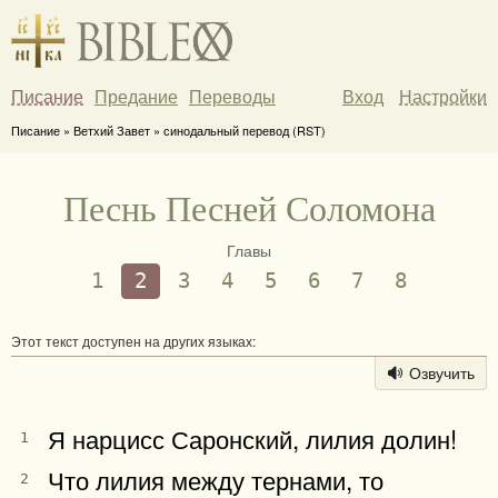
Писание
Предание
Переводы
Вход
Настройки
Писание » Ветхий Завет » синодальный перевод (RST)
Песнь Песней Соломона
Главы
1
2
3
4
5
6
7
8
Этот текст доступен на других языках:
Озвучить
Я нарцисс Саронский, лилия долин!
1
Что лилия между тернами, то
2