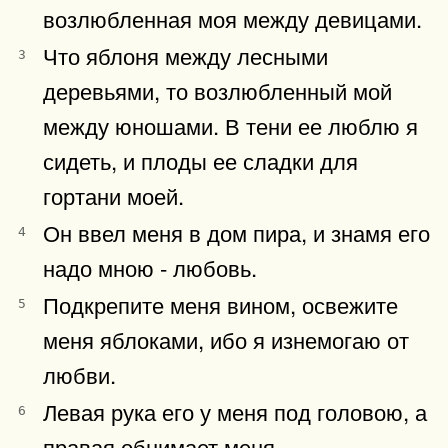
возлюбленная моя между девицами.
Что яблоня между лесными
3
деревьями, то возлюбленный мой
между юношами. В тени ее люблю я
сидеть, и плоды ее сладки для
гортани моей.
Он ввел меня в дом пира, и знамя его
4
надо мною - любовь.
Подкрепите меня вином, освежите
5
меня яблоками, ибо я изнемогаю от
любви.
Левая рука его у меня под головою, а
6
правая обнимает меня.