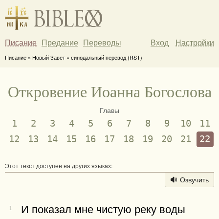
Писание
Предание
Переводы
Вход
Настройки
Писание » Новый Завет » синодальный перевод (RST)
Откровение Иоанна Богослова
Главы
1
2
3
4
5
6
7
8
9
10
11
12
13
14
15
16
17
18
19
20
21
22
Этот текст доступен на других языках:
Озвучить
И показал мне чистую реку воды
1