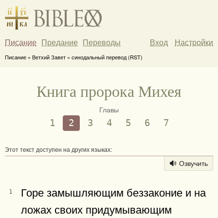
Писание
Предание
Переводы
Вход
Настройки
Писание » Ветхий Завет » синодальный перевод (RST)
Книга пророка Михея
Главы
1
2
3
4
5
6
7
Этот текст доступен на других языках:
Озвучить
Горе замышляющим беззаконие и на
1
ложах своих придумывающим