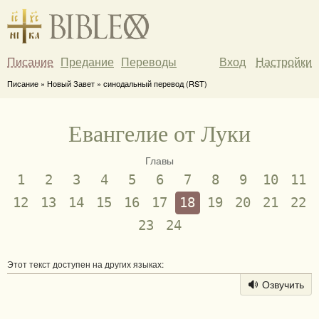
Писание
Предание
Переводы
Вход
Настройки
Писание » Новый Завет » синодальный перевод (RST)
Евангелие от Луки
Главы
1
2
3
4
5
6
7
8
9
10
11
12
13
14
15
16
17
18
19
20
21
22
23
24
Этот текст доступен на других языках:
Озвучить