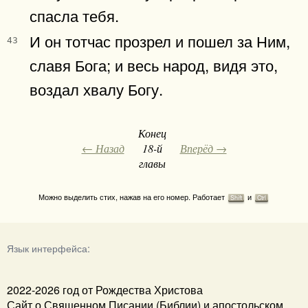
спасла тебя.
И он тотчас прозрел и пошел за Ним,
43
славя Бога; и весь народ, видя это,
воздал хвалу Богу.
Конец
← Назад
18-й
Вперёд →
главы
Можно выделить стих, нажав на его номер. Работает
и
Shift
Ctrl
Язык интерфейса:
2022-2026 год от Рождества Христова
Сайт о Священном Писании (Библии) и апостольском