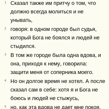
Сказал также им притчу о том, что
1
должно всегда молиться и не
унывать,
говоря: в одном городе был судья,
2
который Бога не боялся и людей не
стыдился.
В том же городе была одна вдова, и
3
она, приходя к нему, говорила:
защити меня от соперника моего.
Но он долгое время не хотел. А после
4
сказал сам в себе: хотя я и Бога не
боюсь и людей не стыжусь,
но, как эта вдова не дает мне покоя,
5