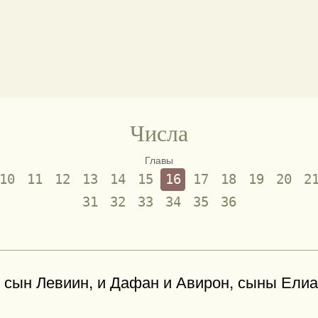
Числа
Главы
10
11
12
13
14
15
16
17
18
19
20
2
31
32
33
34
35
36
, сын Левиин, и Дафан и Авирон, сыны Ели