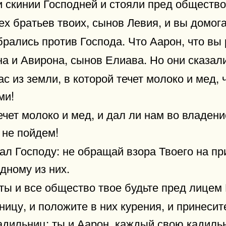
 скинии Господней и стояли пред общество
ех братьев твоих, сынов Левия, и вы домог
брались против Господа. Что Аарон, что вы
 и Авирона, сынов Елиава. Но они сказали
ас из земли, в которой течет молоко и мед,
ми!
ечет молоко и мед, и дал ли нам во владен
 не пойдем!
ал Господу: не обращай взора Твоего на при
одному из них.
ты и все общество твое будьте пред лицем Г
ицу, и положите в них курения, и принеси
адильниц; ты и Аарон, каждый свою кадиль