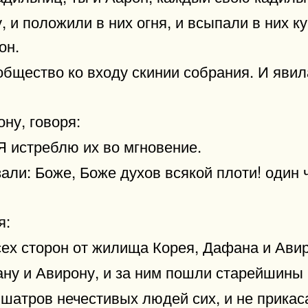
 и положили в них огня, и всыпали в них ку
он.
общество ко входу скинии собрания. И яви
ну, говоря:
 Я истреблю их во мгновение.
зали: Боже, Боже духов всякой плоти! один
я:
сех сторон от жилища Корея, Дафана и Ави
ану и Авирону, и за ним пошли старейшины
 шатров нечестивых людей сих, и не прикас