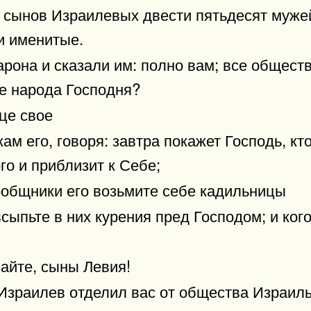
з сынов Израилевых двести пятьдесят муже
и именитые.
рона и сказали им: полно вам; все общество
е народа Господня?
це свое
м его, говоря: завтра покажет Господь, кто
ого и приблизит к Себе;
сообщники его возьмите себе кадильницы
всыпьте в них курения пред Господом; и кого
айте, сыны Левия!
 Израилев отделил вас от общества Израиль