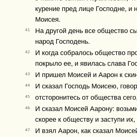
курение пред лице Господне, и 
Моисея.
На другой день все общество с
41
народ Господень.
И когда собралось общество про
42
покрыло ее, и явилась слава Го
И пришел Моисей и Аарон к ски
43
И сказал Господь Моисею, говор
44
отсторонитесь от общества сего,
45
И сказал Моисей Аарону: возьми
46
скорее к обществу и заступи их
И взял Аарон, как сказал Моисе
47