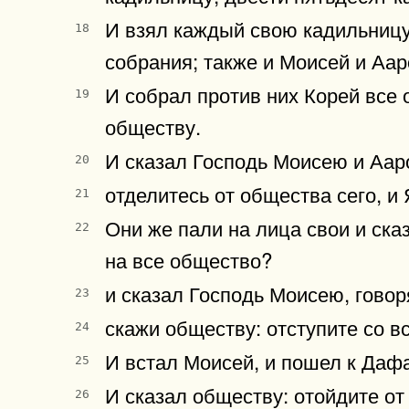
И взял каждый свою кадильницу,
18
собрания; также и Моисей и Аар
И собрал против них Корей все 
19
обществу.
И сказал Господь Моисею и Ааро
20
отделитесь от общества сего, и
21
Они же пали на лица свои и ска
22
на все общество?
и сказал Господь Моисею, говор
23
скажи обществу: отступите со в
24
И встал Моисей, и пошел к Даф
25
И сказал обществу: отойдите от
26