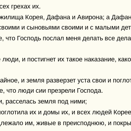
сех грехах их.
т жилища Корея, Дафана и Авирона; а Дафан
своими и сыновьями своими и с малыми дет
е, что Господь послал меня делать все дела
 люди, и постигнет их такое наказание, како
йное, и земля разверзет уста свои и поглоти
е, что люди сии презрели Господа.
и, расселась земля под ними;
 поглотила их и домы их, и всех людей Коре
длежало им, живые в преисподнюю, и покрыл