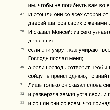
им, чтобы не погибнуть вам во в
И отошли они со всех сторон о
27
дверей шатров своих с женами 
И сказал Моисей: из сего узнает
28
делаю сие:
если они умрут, как умирают все
29
Господь послал меня;
а если Господь сотворит необыча
30
сойдут в преисподнюю, то знайт
Лишь только он сказал слова си
31
и разверзла земля уста свои, и
32
и сошли они со всем, что прина
33