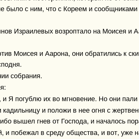
не было с ним, что с Кореем и сообщниками 
ынов Израилевых возроптало на Моисея и А
тив Моисея и Аарона, они обратились к ски
сподня.
нии собрания.
я:
 и Я погублю их во мгновение. Но они пали
 кадильницу и положи в нее огня с жертвен
, ибо вышел гнев от Господа, и началось по
й, и побежал в среду общества, и вот, уже 