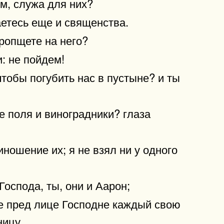
м, служа для них?
аетесь еще и священства.
 ропщете на него?
: не пойдем!
 чтобы погубить нас в пустыне? и ты
ие поля и виноградники? глаза
ношение их; я не взял ни у одного
оспода, ты, они и Аарон;
те пред лице Господне каждый свою
ницу.