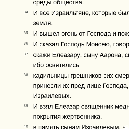
среды общества.
И все Израильтяне, которые был
34
земля.
И вышел огонь от Господа и пож
35
И сказал Господь Моисею, говор
36
скажи Елеазару, сыну Аарона, с
37
ибо освятились
кадильницы грешников сих смерт
38
принесли их пред лице Господа
Израилевых.
И взял Елеазар священник медн
39
покрытия жертвенника,
в память сынам Израилевым, что
40