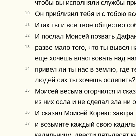
чтобы вы исполняли службы при
Он приблизил тебя и с тобою вс
10
Итак ты и все твое общество со
11
И послал Моисей позвать Дафана
12
разве мало того, что ты вывел н
13
еще хочешь властвовать над на
привел ли ты нас в землю, где т
14
людей сих ты хочешь ослепить?
Моисей весьма огорчился и сказ
15
из них осла и не сделал зла ни 
И сказал Моисей Корею: завтра 
16
и возьмите каждый свою кадильн
17
кадильницу, двести пятьдесят к