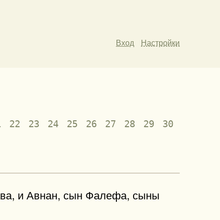
Вход
Настройки
1
22
23
24
25
26
27
28
29
30
ава, и Авнан, сын Фалефа, сыны