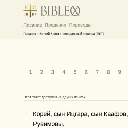
Писание
Предание
Переводы
Писание » Ветхий Завет » синодальный перевод (RST)
1
2
3
4
5
6
7
8
9
Этот текст доступен на других языках:
Корей, сын Ицгара, сын Каафов
1
Рувимовы,