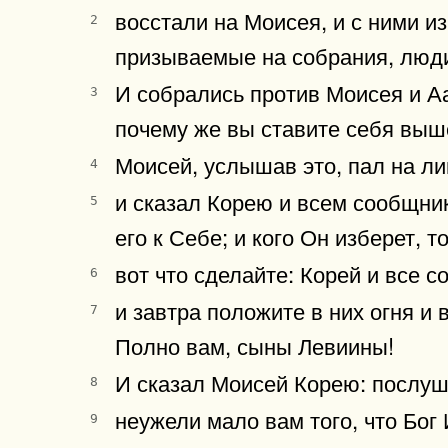
восстали на Моисея, и с ними и
2
призываемые на собрания, люд
И собрались против Моисея и Аа
3
почему же вы ставите себя выш
Моисей, услышав это, пал на ли
4
и сказал Корею и всем сообщника
5
его к Себе; и кого Он изберет, т
вот что сделайте: Корей и все 
6
и завтра положите в них огня и 
7
Полно вам, сыны Левиины!
И сказал Моисей Корею: послуш
8
неужели мало вам того, что Бог
9