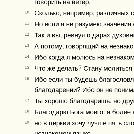
говорить на ветер.
Сколько, например, различных сл
10
Но если я не разумею значения 
11
Так и вы, ревнуя о дарах духов
12
А потому, говорящий на незнако
13
Ибо когда я молюсь на незнакомо
14
Что же делать? Стану молиться 
15
Ибо если ты будешь благословля
16
благодарении? Ибо он не понима
Ты хорошо благодаришь, но друг
17
Благодарю Бога моего: я более 
18
но в церкви хочу лучше пять сл
19
незнакомом языке.