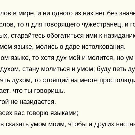
ов в мире, и ни одного из них нет без знач
слов, то я для говорящего чужестранец, и 
ных, старайтесь обогатиться ими к назидани
мом языке, молись о даре истолкования.
м языке, то хотя дух мой и молится, но ум
духом, стану молиться и умом; буду петь ду
ть духом, то стоящий на месте простолюди
ет, что ты говоришь.
ой не назидается.
всех вас говорю языками;
ов сказать умом моим, чтобы и других наста