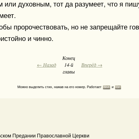
м или духовным, тот да разумеет, что я пиш
меет.
тобы пророчествовать, но не запрещайте го
истойно и чинно.
Конец
← Назад
14-й
Вперёд →
главы
Можно выделить стих, нажав на его номер. Работает
и
Shift
Ctrl
ьском Предании Православной Церкви