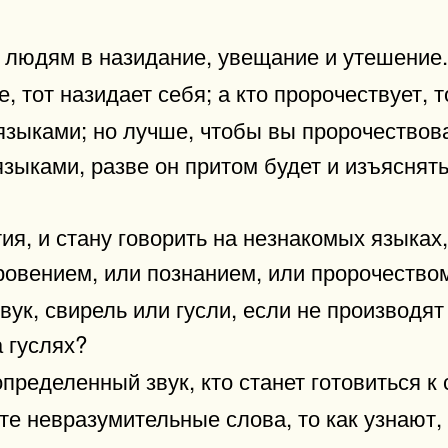
ит людям в назидание, увещание и утешение.
, тот назидает себя; а кто пророчествует, т
языками; но лучше, чтобы вы пророчество
 языками, разве он притом будет и изъяснят
тия, и стану говорить на незнакомых языках
ровением, или познанием, или пророчество
к, свирель или гусли, если не производят 
а гуслях?
определенный звук, кто станет готовиться 
те невразумительные слова, то как узнают,