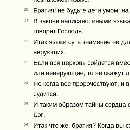
Братия! не будьте дети умом: н
20
В законе написано: иными языка
21
говорит Господь.
Итак языки суть знамение не д
22
верующих.
Если вся церковь сойдется вмес
23
или неверующие, то не скажут л
Но когда все пророчествуют, и 
24
судится.
И таким образом тайны сердца е
25
Бог.
Итак что же, братия? Когда вы с
26