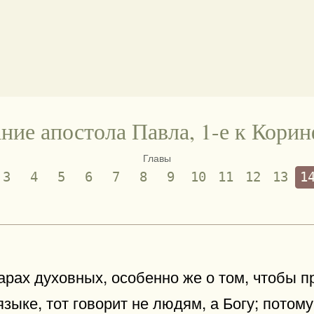
ние апостола Павла, 1-е к Кори
Главы
3
4
5
6
7
8
9
10
11
12
13
1
арах духовных, особенно же о том, чтобы п
зыке, тот говорит не людям, а Богу; потому 