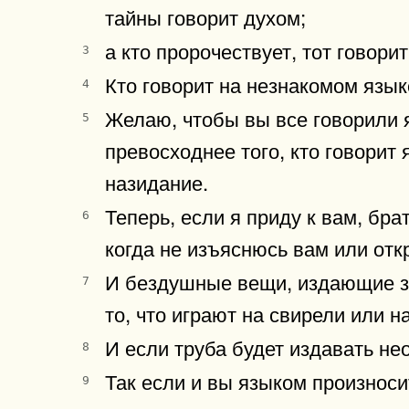
тайны говорит духом;
а кто пророчествует, тот говор
3
Кто говорит на незнакомом языке
4
Желаю, чтобы вы все говорили 
5
превосходнее того, кто говорит
назидание.
Теперь, если я приду к вам, бра
6
когда не изъяснюсь вам или отк
И бездушные вещи, издающие зву
7
то, что играют на свирели или н
И если труба будет издавать не
8
Так если и вы языком произноси
9