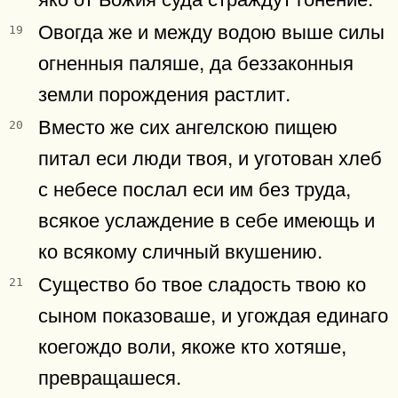
Овогда же и между водою выше силы
19
огненныя паляше, да беззаконныя
земли порождения растлит.
Вместо же сих ангелскою пищею
20
питал еси люди твоя, и уготован хлеб
с небесе послал еси им без труда,
всякое услаждение в себе имеющь и
ко всякому сличный вкушению.
Существо бо твое сладость твою ко
21
сыном показоваше, и угождая единаго
коегождо воли, якоже кто хотяше,
превращашеся.