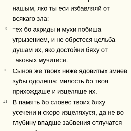
нашым, яко ты еси избавляяй от
всякаго зла:
тех бо акриды и мухи побиша
9
угрызением, и не обретеся цельба
душам их, яко достойни бяху от
таковых мучитися.
Сынов же твоих ниже ядовитых змиев
10
зубы одолеша: милость бо твоя
прихождаше и изцеляше их.
В память бо словес твоих бяху
11
усечени и скоро изцеляхуся, да не во
глубину впадше забвения отлучатся