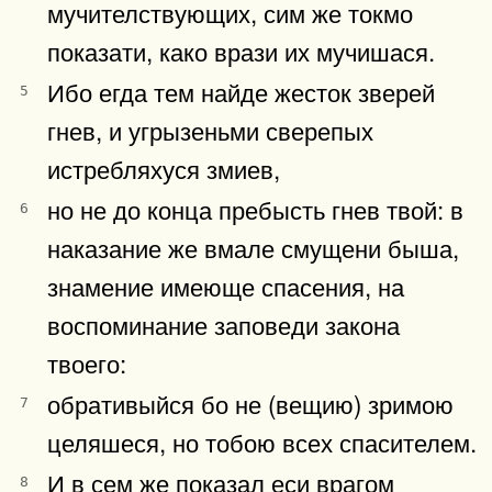
мучителствующих, сим же токмо
показати, како врази их мучишася.
Ибо егда тем найде жесток зверей
5
гнев, и угрызеньми сверепых
истребляхуся змиев,
но не до конца пребысть гнев твой: в
6
наказание же вмале смущени быша,
знамение имеюще спасения, на
воспоминание заповеди закона
твоего:
обративыйся бо не (вещию) зримою
7
целяшеся, но тобою всех спасителем.
И в сем же показал еси врагом
8