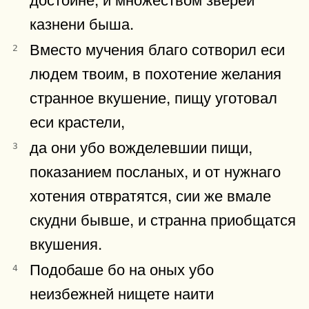
казнени быша.
Вместо мучения благо сотворил еси
2
людем твоим, в похотение желания
странное вкушение, пищу уготовал
еси крастели,
да они убо вожделевшии пищи,
3
показанием посланых, и от нужнаго
хотения отвратятся, сии же вмале
скудни бывше, и странна приобщатся
вкушения.
Подобаше бо на оных убо
4
неизбежней нищете наити