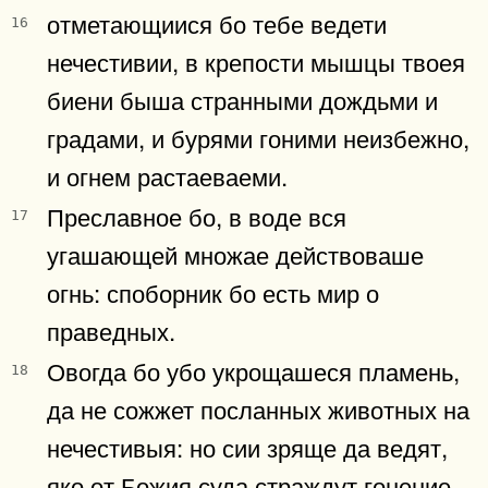
отметающиися бо тебе ведети
16
нечестивии, в крепости мышцы твоея
биени быша странными дождьми и
градами, и бурями гоними неизбежно,
и огнем растаеваеми.
Преславное бо, в воде вся
17
угашающей множае действоваше
огнь: споборник бо есть мир о
праведных.
Овогда бо убо укрощашеся пламень,
18
да не сожжет посланных животных на
нечестивыя: но сии зряще да ведят,
яко от Божия суда страждут гонение.