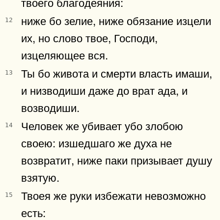
твоего благодеяния:
ниже бо зелие, ниже обязание изцели
12
их, но слово твое, Господи,
изцеляющее вся.
Ты бо живота и смерти власть имаши,
13
и низводиши даже до врат ада, и
возводиши.
Человек же убивает убо злобою
14
своею: изшедшаго же духа не
возвратит, ниже паки призывает душу
взятую.
Твоея же руки избежати невозможно
15
есть: