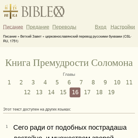
Писание
Предание
Переводы
Вход
Настройки
Писание » Ветхий Завет » церковнославянский перевод русскими буквами (CSL-
RU, 1751)
Книга Премудрости Соломона
Главы
1
2
3
4
5
6
7
8
9
10
11
12
13
14
15
16
17
18
19
Этот текст доступен на других языках:
Сего ради от подобных пострадаша
1
достойне, и множеством зверей