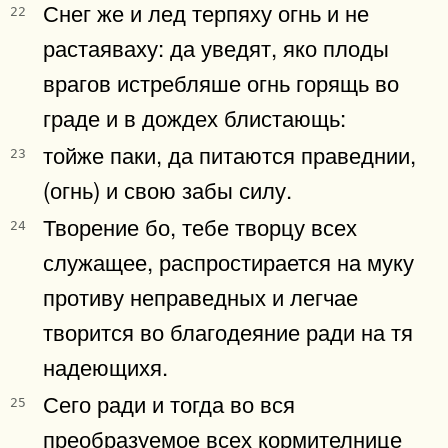
Снег же и лед терпяху огнь и не
22
растаяваху: да уведят, яко плоды
врагов истребляше огнь горящь во
граде и в дождех блистающь:
тойже паки, да питаются праведнии,
23
(огнь) и свою забы силу.
Творение бо, тебе творцу всех
24
служащее, распростирается на муку
противу неправедных и легчае
творится во благодеяние ради на тя
надеющихя.
Сего ради и тогда во вся
25
преобразуемое всех кормителнице