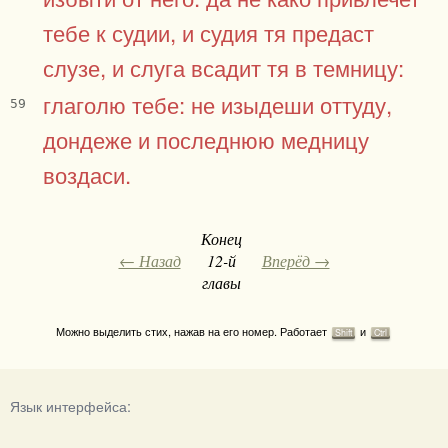
тебе к судии, и судия тя предаст
слузе, и слуга всадит тя в темницу:
глаголю тебе: не изыдеши оттуду,
59
дондеже и последнюю медницу
воздаси.
Конец
← Назад
12-й
Вперёд →
главы
Можно выделить стих, нажав на его номер. Работает
и
Shift
Ctrl
Язык интерфейса: