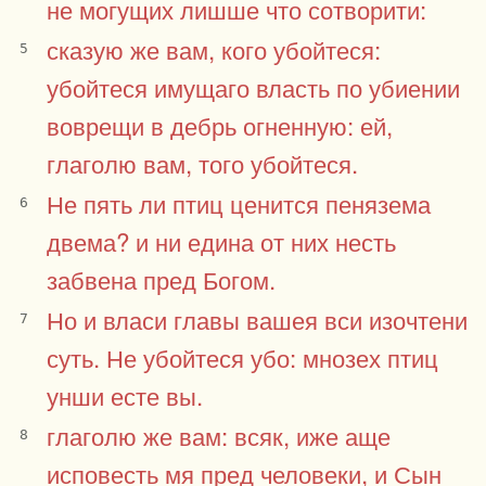
не могущих лишше что сотворити:
сказую же вам, кого убойтеся:
5
убойтеся имущаго власть по убиении
воврещи в дебрь огненную: ей,
глаголю вам, того убойтеся.
Не пять ли птиц ценится пенязема
6
двема? и ни едина от них несть
забвена пред Богом.
Но и власи главы вашея вси изочтени
7
суть. Не убойтеся убо: мнозех птиц
унши есте вы.
глаголю же вам: всяк, иже аще
8
исповесть мя пред человеки, и Сын