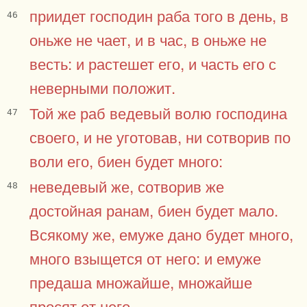
приидет господин раба того в день, в
46
оньже не чает, и в час, в оньже не
весть: и растешет его, и часть его с
неверными положит.
Той же раб ведевый волю господина
47
своего, и не уготовав, ни сотворив по
воли его, биен будет много:
неведевый же, сотворив же
48
достойная ранам, биен будет мало.
Всякому же, емуже дано будет много,
много взыщется от него: и емуже
предаша множайше, множайше
просят от него.