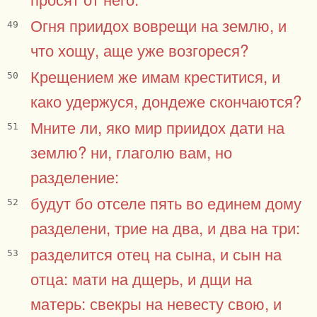
Огня приидох воврещи на землю, и
49
что хощу, аще уже возгореся?
Крещением же имам креститися, и
50
како удержуся, дондеже скончаются?
Мните ли, яко мир приидох дати на
51
землю? ни, глаголю вам, но
разделение:
будут бо отселе пять во единем дому
52
разделени, трие на два, и два на три:
разделится отец на сына, и сын на
53
отца: мати на дщерь, и дщи на
матерь: свекры на невесту свою, и