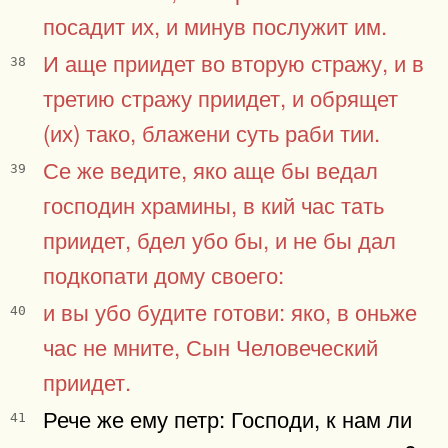
посадит их, и минув послужит им.
И аще приидет во вторую стражу, и в
38
третию стражу приидет, и обрящет
(их) тако, блажени суть раби тии.
Се же ведите, яко аще бы ведал
39
господин храмины, в кий час тать
приидет, бдел убо бы, и не бы дал
подкопати дому своего:
и вы убо будите готови: яко, в оньже
40
час не мните, Сын Человеческий
приидет.
Рече же ему петр: Господи, к нам ли
41