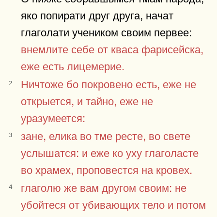
яко попирати друг друга, начат
глаголати учеником своим первее:
внемлите себе от кваса фарисейска,
еже есть лицемерие.
Ничтоже бо покровено есть, еже не
2
открыется, и тайно, еже не
уразумеется:
зане, елика во тме ресте, во свете
3
услышатся: и еже ко уху глаголасте
во храмех, проповестся на кровех.
глаголю же вам другом своим: не
4
убойтеся от убивающих тело и потом