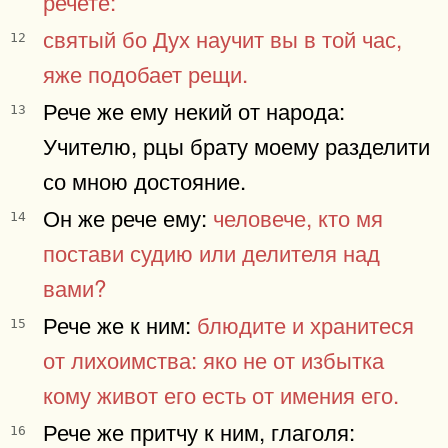
речете:
святый бо Дух научит вы в той час,
12
яже подобает рещи.
Рече же ему некий от народа:
13
Учителю, рцы брату моему разделити
со мною достояние.
Он же рече ему:
человече, кто мя
14
постави судию или делителя над
вами?
Рече же к ним:
блюдите и хранитеся
15
от лихоимства: яко не от избытка
кому живот его есть от имения его.
Рече же притчу к ним, глаголя:
16