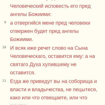
Человеческий исповесть его пред
ангелы Божиими:
а отвергийся мене пред человеки
9
отвержен будет пред ангелы
Божиими.
И всяк иже речет слово на Сына
10
Человеческаго, оставится ему: а на
святаго Духа хулившему не
оставится.
Егда же приведут вы на соборища и
11
власти и владычества, не пецытеся,
како или что отвещаете, или что