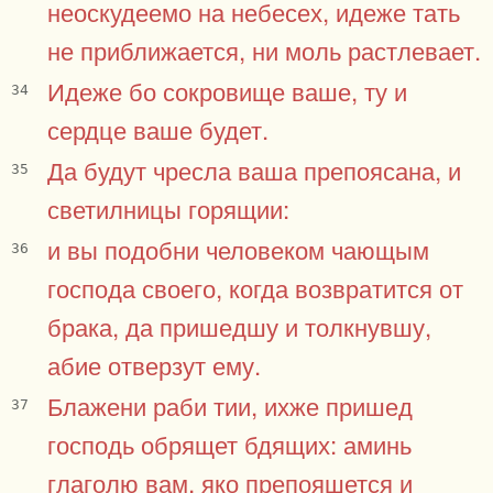
неоскудеемо на небесех, идеже тать
не приближается, ни моль растлевает.
Идеже бо сокровище ваше, ту и
34
сердце ваше будет.
Да будут чресла ваша препоясана, и
35
светилницы горящии:
и вы подобни человеком чающым
36
господа своего, когда возвратится от
брака, да пришедшу и толкнувшу,
абие отверзут ему.
Блажени раби тии, ихже пришед
37
господь обрящет бдящих: аминь
глаголю вам, яко препояшется и