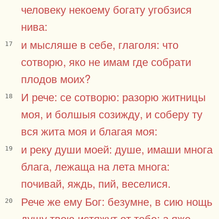
человеку некоему богату угобзися
нива:
и мысляше в себе, глаголя: что
17
сотворю, яко не имам где собрати
плодов моих?
И рече: се сотворю: разорю житницы
18
моя, и болшыя созижду, и соберу ту
вся жита моя и благая моя:
и реку души моей: душе, имаши многа
19
блага, лежаща на лета многа:
почивай, яждь, пий, веселися.
Рече же ему Бог: безумне, в сию нощь
20
душу твою истяжут от тебе: а яже