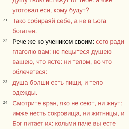
уготовал еси, кому будут?
Тако собираяй себе, а не в Бога
21
богатея.
Рече же ко учеником своим:
сего ради
22
глаголю вам: не пецытеся душею
вашею, что ясте: ни телом, во что
облечетеся:
душа болши есть пищи, и тело
23
одежды.
Смотрите вран, яко не сеют, ни жнут:
24
имже несть сокровища, ни житницы, и
Бог питает их: кольми паче вы есте