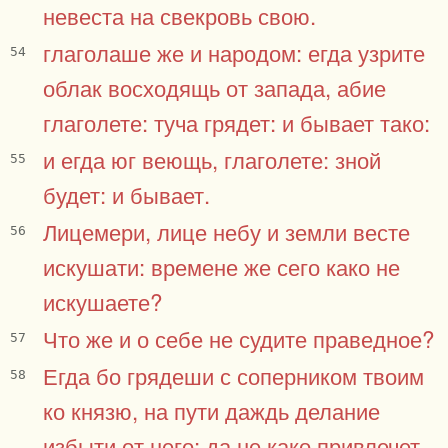
невеста на свекровь свою.
глаголаше же и народом: егда узрите
54
облак восходящь от запада, абие
глаголете: туча грядет: и бывает тако:
и егда юг веющь, глаголете: зной
55
будет: и бывает.
Лицемери, лице небу и земли весте
56
искушати: времене же сего како не
искушаете?
Что же и о себе не судите праведное?
57
Егда бо грядеши с соперником твоим
58
ко князю, на пути даждь делание
избыти от него: да не како привлечет