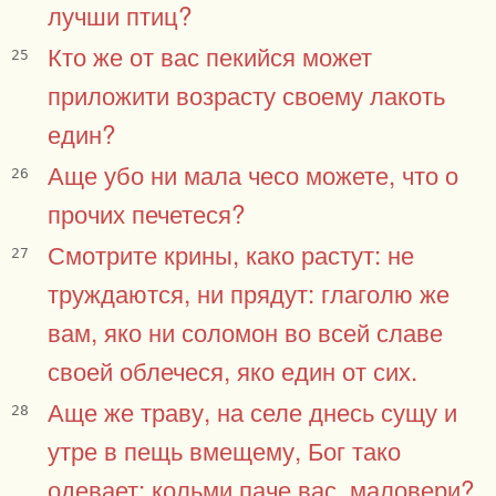
лучши птиц?
Кто же от вас пекийся может
25
приложити возрасту своему лакоть
един?
Аще убо ни мала чесо можете, что о
26
прочих печетеся?
Смотрите крины, како растут: не
27
труждаются, ни прядут: глаголю же
вам, яко ни соломон во всей славе
своей облечеся, яко един от сих.
Аще же траву, на селе днесь сущу и
28
утре в пещь вмещему, Бог тако
одевает: кольми паче вас, маловери?