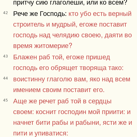
притчу сию глаголеши, или ко всем?
Рече же Господь:
кто убо есть верный
42
строитель и мудрый, егоже поставит
господь над челядию своею, даяти во
время житомерие?
Блажен раб той, егоже пришед
43
господь его обрящет творяща тако:
воистинну глаголю вам, яко над всем
44
имением своим поставит его.
Аще же речет раб той в сердцы
45
своем: коснит господин мой приити: и
начнет бити рабы и рабыни, ясти же и
пити и упиватися: