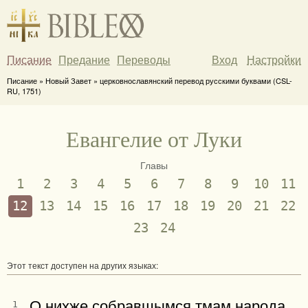
Писание
Предание
Переводы
Вход
Настройки
Писание » Новый Завет » церковнославянский перевод русскими буквами (CSL-
RU, 1751)
Евангелие от Луки
Главы
1
2
3
4
5
6
7
8
9
10
11
12
13
14
15
16
17
18
19
20
21
22
23
24
Этот текст доступен на других языках:
О нихже собравшымся тмам народа,
1