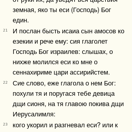
земная, яко ты еси (Господь) Бог
един.
И послан бысть исаиа сын амосов ко
21
езекии и рече ему: сия глаголет
Господь Бог израилев: слышах, о
нихже молился еси ко мне о
сеннахириме цари ассирийстем.
Сие слово, еже глагола о нем Бог:
22
похули тя и поругася тебе девица
дщи сионя, на тя главою покива дщи
Иерусалимля:
кого укорил и разгневал еси? или к
23