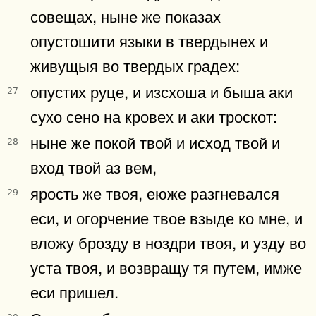
совещах, ныне же показах
опустошити языки в твердынех и
живущыя во твердых градех:
опустих руце, и изсхоша и быша аки
27
сухо сено на кровех и аки троскот:
ныне же покой твой и исход твой и
28
вход твой аз вем,
ярость же твоя, еюже разгневался
29
еси, и огорчение твое взыде ко мне, и
вложу брозду в ноздри твоя, и узду во
уста твоя, и возвращу тя путем, имже
еси пришел.