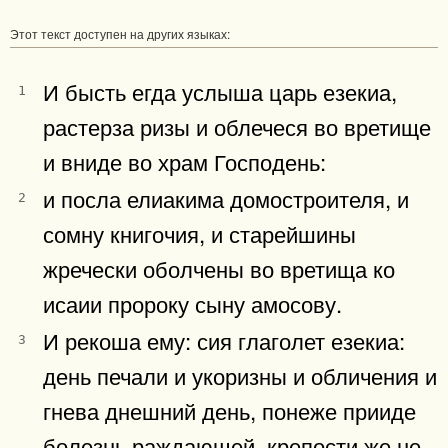
Этот текст доступен на других языках:
И бысть егда услыша царь езекиа,
1
растерза ризы и облечеся во вретище
и вниде во храм Господень:
и посла елиакима домостроителя, и
2
сомну книгочия, и старейшины
жречески оболчены во вретища ко
исаии пророку сыну амосову.
И рекоша ему: сия глаголет езекиа:
3
день печали и укоризны и обличения и
гнева днешний день, понеже прииде
болезнь раждающей, крепости же не