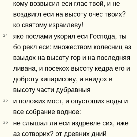
кому возвысил еси глас твой, и не
воздвигл еси на высоту очес твоих?
ко святому израилеву!
яко послами укорил еси Господа, ты
24
бо рекл еси: множеством колесниц аз
взыдох на высоту гор и на последняя
ливана, и посекох высоту кедра его и
доброту кипарисову, и внидох в
высоту части дубравныя
и положих мост, и опустоших воды и
25
все собрание водное:
не слышал ли еси издревле сих, яже
26
аз сотворих? от древних дний