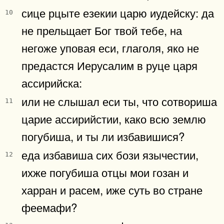
сице рцыте езекии царю иудейску: да
10
не прельщает Бог твой тебе, на
негоже уповая еси, глаголя, яко не
предастся Иерусалим в руце царя
ассирийска:
или не слышал еси ты, что сотвориша
11
царие ассирийстии, како всю землю
погубиша, и ты ли избавишися?
еда избавиша сих бози язычестии,
12
ихже погубиша отцы мои гозан и
харран и расем, иже суть во стране
феемафи?