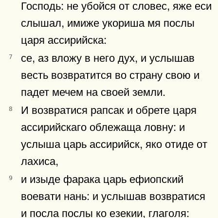
Господь: не убойся от словес, яже еси
слышал, имиже укориша мя послы
царя ассирийска:
се, аз вложу в него дух, и услышав
7
весть возвратится во страну свою и
падет мечем на своей земли.
И возвратися рапсак и обрете царя
8
ассирийскаго облежаща ловну: и
услыша царь ассирийск, яко отиде от
лахиса,
и изыде фарака царь ефиопский
9
воевати нань: и услышав возвратися
и посла послы ко езекии, глаголя: