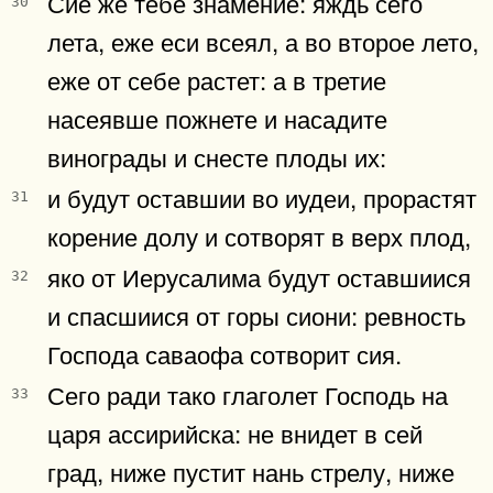
Сие же тебе знамение: яждь сего
30
лета, еже еси всеял, а во второе лето,
еже от себе растет: а в третие
насеявше пожнете и насадите
винограды и снесте плоды их:
и будут оставшии во иудеи, прорастят
31
корение долу и сотворят в верх плод,
яко от Иерусалима будут оставшиися
32
и спасшиися от горы сиони: ревность
Господа саваофа сотворит сия.
Сего ради тако глаголет Господь на
33
царя ассирийска: не внидет в сей
град, ниже пустит нань стрелу, ниже