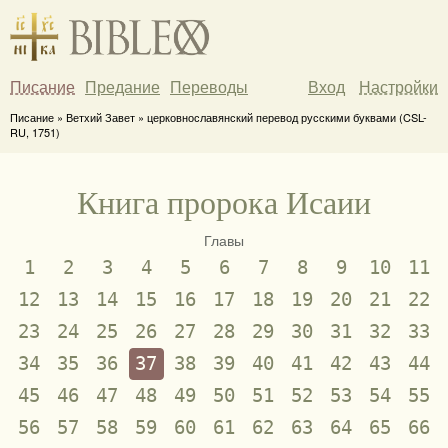
Писание
Предание
Переводы
Вход
Настройки
Писание » Ветхий Завет » церковнославянский перевод русскими буквами (CSL-
RU, 1751)
Книга пророка Исаии
Главы
1
2
3
4
5
6
7
8
9
10
11
12
13
14
15
16
17
18
19
20
21
22
23
24
25
26
27
28
29
30
31
32
33
34
35
36
37
38
39
40
41
42
43
44
45
46
47
48
49
50
51
52
53
54
55
56
57
58
59
60
61
62
63
64
65
66