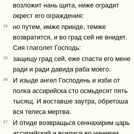
возложит нань щита, ниже оградит
окрест его ограждения:
но путем, имже прииде, темже
34
возвратится, и во град сей не внидет.
Сия глаголет Господь:
защищу град сей, еже спасти его мене
35
ради и ради давида раба моего.
И изыде ангел Господень и изби от
36
полка ассирийска сто осмьдесят пять
тысящ. И воставше заутра, обретоша
вся телеса мертва.
И отиде возвращься сеннахирим царь
37
ассирийский и вселися во ниневии.