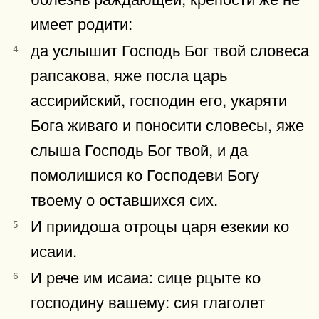
имеет родити:
да услышит Господь Бог твой словеса
4
рапсакова, яже посла царь
ассирийский, господин его, укаряти
Бога живаго и поносити словесы, яже
слыша Господь Бог твой, и да
помолишися ко Господеви Богу
твоему о оставшихся сих.
И приидоша отроцы царя езекии ко
5
исаии.
И рече им исаиа: сице рцыте ко
6
господину вашему: сия глаголет