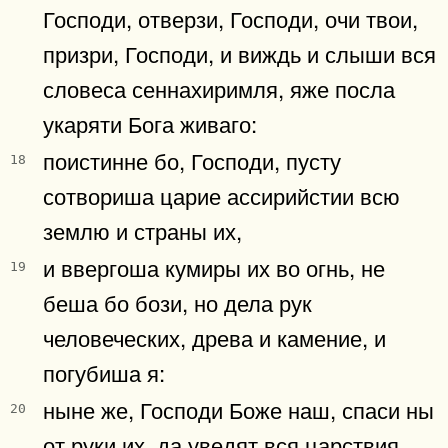
Господи, отверзи, Господи, очи твои,
призри, Господи, и виждь и слыши вся
словеса сеннахиримля, яже посла
укаряти Бога живаго:
поистинне бо, Господи, пусту
18
сотвориша царие ассирийстии всю
землю и страны их,
и ввергоша кумиры их во огнь, не
19
беша бо бози, но дела рук
человеческих, древа и камение, и
погубиша я:
ныне же, Господи Боже наш, спаси ны
20
от руки их, да уведят вся царствия