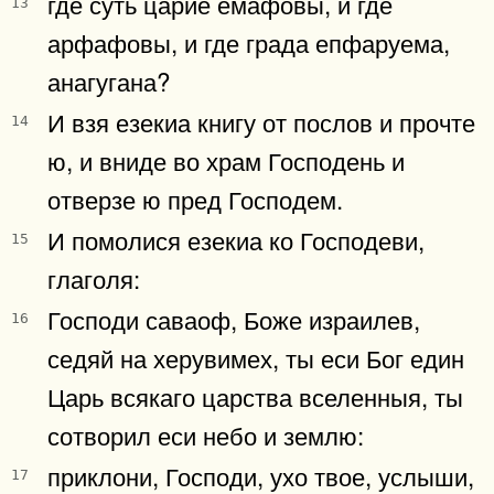
где суть царие емафовы, и где
13
арфафовы, и где града епфаруема,
анагугана?
И взя езекиа книгу от послов и прочте
14
ю, и вниде во храм Господень и
отверзе ю пред Господем.
И помолися езекиа ко Господеви,
15
глаголя:
Господи саваоф, Боже израилев,
16
седяй на херувимех, ты еси Бог един
Царь всякаго царства вселенныя, ты
сотворил еси небо и землю:
приклони, Господи, ухо твое, услыши,
17