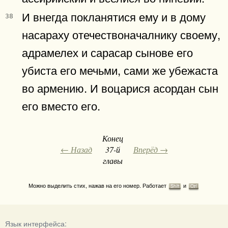
И внегда покланятися ему и в дому
38
насараху отечествоначалнику своему,
адрамелех и сарасар сынове его
убиста его мечьми, сами же убежаста
во армению. И воцарися асордан сын
его вместо его.
Конец
← Назад
37-й
Вперёд →
главы
Можно выделить стих, нажав на его номер. Работает
и
Shift
Ctrl
Язык интерфейса: