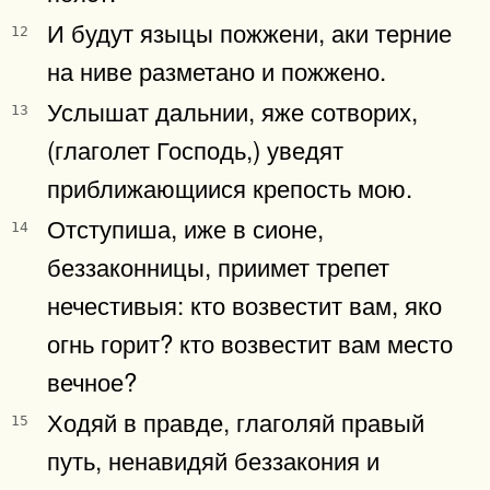
И будут языцы пожжени, аки терние
12
на ниве разметано и пожжено.
Услышат дальнии, яже сотворих,
13
(глаголет Господь,) уведят
приближающиися крепость мою.
Отступиша, иже в сионе,
14
беззаконницы, приимет трепет
нечестивыя: кто возвестит вам, яко
огнь горит? кто возвестит вам место
вечное?
Ходяй в правде, глаголяй правый
15
путь, ненавидяй беззакония и