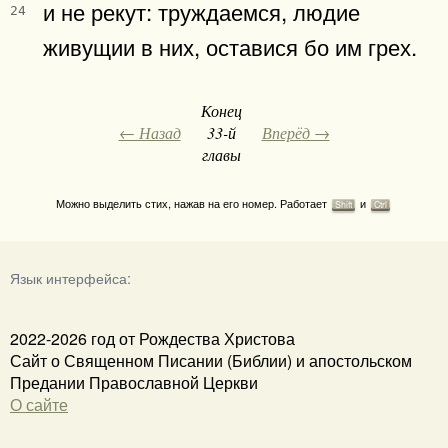
и не рекут: труждаемся, людие
24
живущии в них, оставися бо им грех.
Конец
← Назад
33-й
Вперёд →
главы
Можно выделить стих, нажав на его номер. Работает
и
Shift
Ctrl
Язык интерфейса:
2022-2026 год от Рождества Христова
Сайт о Священном Писании (Библии) и апостольском
Предании Православной Церкви
О сайте