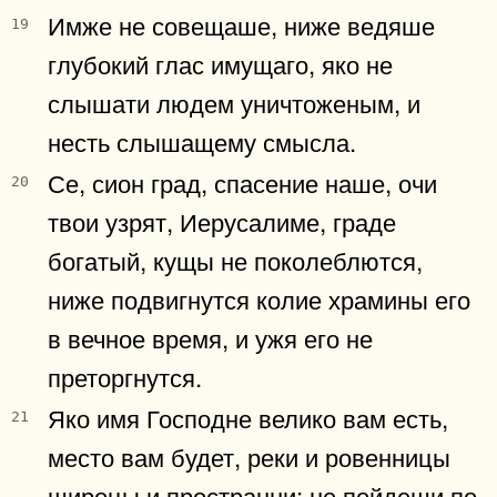
Имже не совещаше, ниже ведяше
19
глубокий глас имущаго, яко не
слышати людем уничтоженым, и
несть слышащему смысла.
Се, сион град, спасение наше, очи
20
твои узрят, Иерусалиме, граде
богатый, кущы не поколеблются,
ниже подвигнутся колие храмины его
в вечное время, и ужя его не
преторгнутся.
Яко имя Господне велико вам есть,
21
место вам будет, реки и ровенницы
широцы и пространни: не пойдеши по