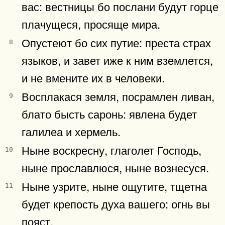
вас: вестницы бо послани будут горце
плачущеся, просяще мира.
Опустеют бо сих путие: преста страх
8
языков, и завет иже к ним вземлется,
и не вмените их в человеки.
Восплакася земля, посрамлен ливан,
9
блато бысть саронь: явлена будет
галилеа и хермель.
Ныне воскресну, глаголет Господь,
10
ныне прославлюся, ныне вознесуся.
Ныне узрите, ныне ощутите, тщетна
11
будет крепость духа вашего: огнь вы
пояст.