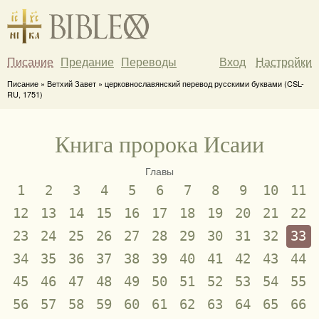
Писание
Предание
Переводы
Вход
Настройки
Писание » Ветхий Завет » церковнославянский перевод русскими буквами (CSL-
RU, 1751)
Книга пророка Исаии
Главы
1
2
3
4
5
6
7
8
9
10
11
12
13
14
15
16
17
18
19
20
21
22
23
24
25
26
27
28
29
30
31
32
33
34
35
36
37
38
39
40
41
42
43
44
45
46
47
48
49
50
51
52
53
54
55
56
57
58
59
60
61
62
63
64
65
66