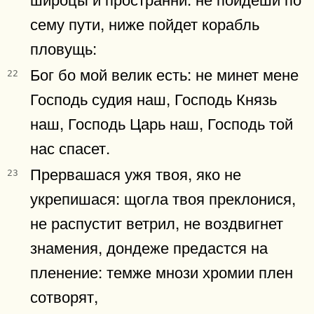
сему пути, ниже пойдет корабль
пловущь:
Бог бо мой велик есть: не минет мене
22
Господь судия наш, Господь Князь
наш, Господь Царь наш, Господь той
нас спасет.
Прервашася ужя твоя, яко не
23
укрепишася: щогла твоя преклонися,
не распустит ветрил, не воздвигнет
знамения, дондеже предастся на
пленение: темже мнози хромии плен
сотворят,