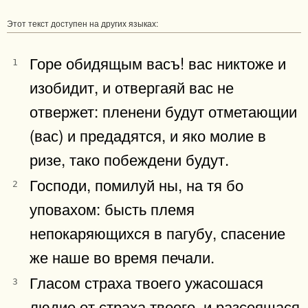
Этот текст доступен на других языках:
Горе обидящым васъ! вас никтоже и
1
изобидит, и отвергаяй вас не
отвержет: пленени будут отметающии
(вас) и предадятся, и яко молие в
ризе, тако побеждени будут.
Господи, помилуй ны, на тя бо
2
уповахом: бысть племя
непокаряющихся в пагубу, спасение
же наше во время печали.
Гласом страха твоего ужасошася
3
людие от страха твоего, и разсеяшася