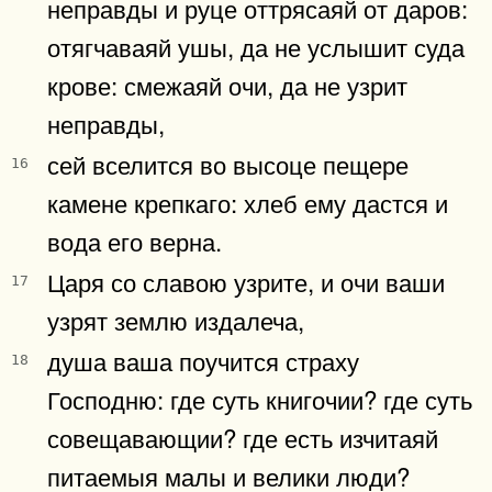
неправды и руце оттрясаяй от даров:
отягчаваяй ушы, да не услышит суда
крове: смежаяй очи, да не узрит
неправды,
сей вселится во высоце пещере
16
камене крепкаго: хлеб ему дастся и
вода его верна.
Царя со славою узрите, и очи ваши
17
узрят землю издалеча,
душа ваша поучится страху
18
Господню: где суть книгочии? где суть
совещавающии? где есть изчитаяй
питаемыя малы и велики люди?