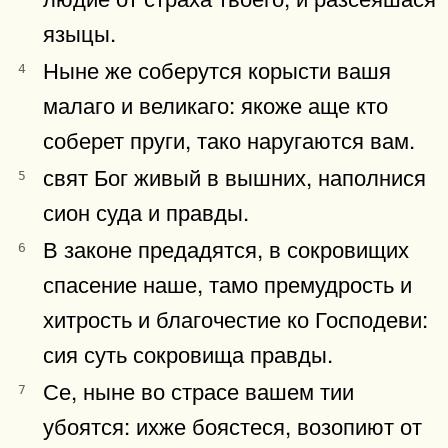
языцы.
Ныне же соберутся корысти вашя
4
малаго и великаго: якоже аще кто
соберет пруги, тако наругаются вам.
свят Бог живый в вышних, наполнися
5
сион суда и правды.
В законе предадятся, в сокровищих
6
спасение наше, тамо премудрость и
хитрость и благочестие ко Господеви:
сия суть сокровища правды.
Се, ныне во страсе вашем тии
7
убоятся: ихже боястеся, возопиют от