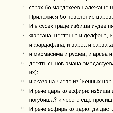
страх бо мардохеев належаше н
4
Приложися бо повеление царево
5
И в сусех граде избиша иудее п
6
Фарсана, нестанна и делфона, 
7
и фардафана, и вареа и сарвака
8
и мармасима и руфеа, и арсеа 
9
десять сынов амана амадафуева
10
их):
и сказаша число избиенных царю
11
И рече царь ко есфири: избиша 
12
погубиша? и чесого еще просиши
И рече есфирь ко царю: да даст
13