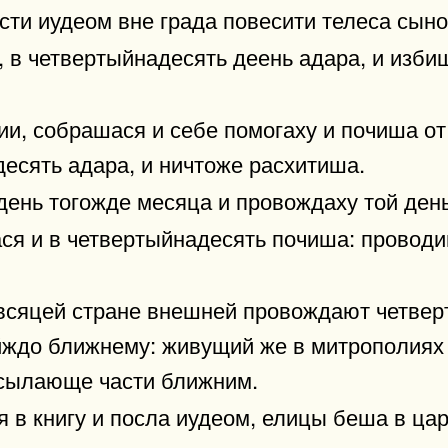
усти иудеом вне града повесити телеса сын
, в четвертыйнадесять деень адара, и изби
ии, собрашася и себе помогаху и почиша от
есять адара, и ничтоже расхитиша.
день тогожде месяца и провождаху той день
ася и в четвертыйнадесять почиша: провод
 всяцей стране внешней провождают четвер
ждо ближнему: живущий же в митрополиях 
осылающе части ближним.
 в книгу и посла иудеом, елицы беша в цар