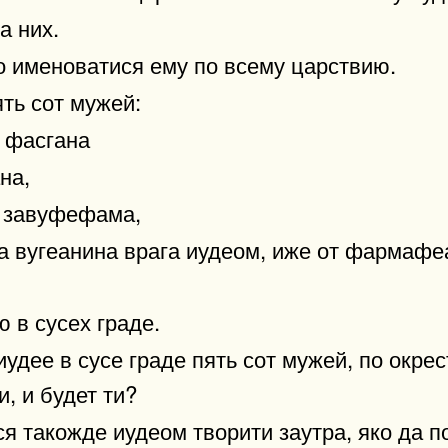
а них.
 именоватися ему по всему царствию.
ять сот мужей:
и фасгана
на,
и завуфефама,
 вугеанина врага иудеом, иже от фармафеа
 в сусех граде.
иудее в сусе граде пять сот мужей, по окре
, и будет ти?
ся такожде иудеом творити заутра, яко да 