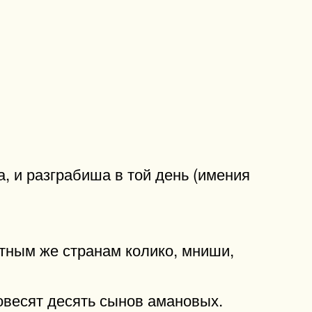
, и разграбиша в той день (имения
стным же странам колико, мниши,
повесят десять сынов амановых.