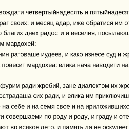
овождати четвертыйнадесять и пятыйнадеся
раг своих: и месяц адар, иже обратися им о
о благих днех радости и веселия, посылающ
им мардохей:
н ратоваше иудеев, и како изнесе суд и жр
а повесит мардохеа: елика нача наводити на
 фурим ради жребий, зане диалектом их ж
пострадаша сих ради, и елика им приключиш
е на себе и на семя свое и на ириложившихс
и совершаеми по роду и роду, и граду и оте
т во всякое лето, и память да не оскудеет