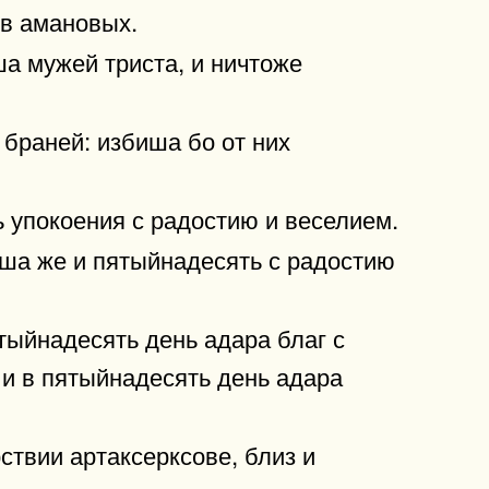
ов амановых.
ша мужей триста, и ничтоже
 браней: избиша бо от них
 упокоения с радостию и веселием.
иша же и пятыйнадесять с радостию
тыйнадесять день адара благ с
и в пятыйнадесять день адара
ствии артаксерксове, близ и