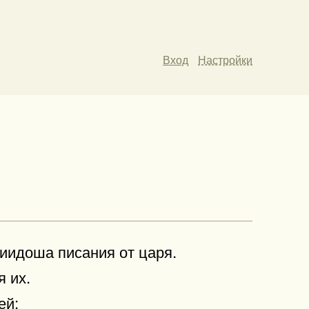
Вход
Настройки
риидоша писания от царя.
я их.
ей: