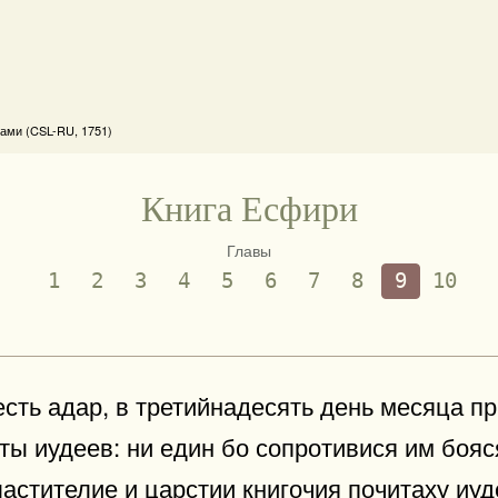
ами (CSL-RU, 1751)
Книга Есфири
Главы
1
2
3
4
5
6
7
8
9
10
сть адар, в третийнадесять день месяца п
ты иудеев: ни един бо сопротивися им бояс
стителие и царстии книгочия почитаху иуд