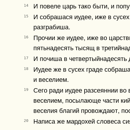
И повеле царь тако быти, и поп
14
И собрашася иудее, иже в сусех
15
разграбиша.
Прочии же иудее, иже во царств
16
пятьнадесять тысящ в третийнад
И почиша в четвертыйнадесять 
17
Иудее же в сусех граде собраш
18
и веселием.
Сего ради иудее разсеяннии во
19
веселием, посылающе части кий
веселия благий провождают, п
Написа же мардохей словеса сия
20