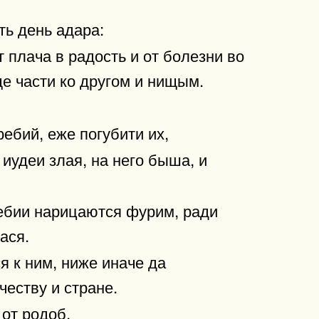
ть день адара:
т плача в радость и от болезни во
е части ко другом и нищым.
ебий, еже погубити их,
 иудеи злая, на него быша, и
ребии нарицаются фурим, ради
ася.
я к ним, ниже иначе да
честву и стране.
 от родоб.