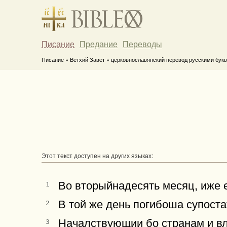
Писание
Предание
Переводы
Писание » Ветхий Завет » церковнославянский перевод русскими букв
Этот текст доступен на других языках:
Во вторыйнадесять месяц, иже е
1
В той же день погибоша супоста
2
Началствующии бо странам и вла
3