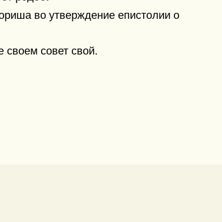
ориша во утверждение епистолии о
е своем совет свой.