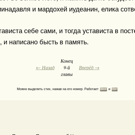
инадавля и мардохей иудеанин, елика сотв
ависта себе сами, и тогда устависта в пост
, и написано бысть в память.
Конец
← Назад
9-й
Вперёд →
главы
Можно выделить стих, нажав на его номер. Работает
и
Shift
Ctrl