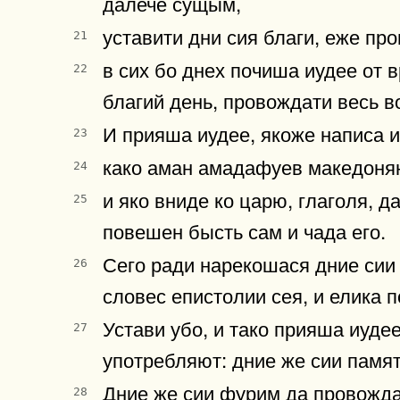
далече сущым,
уставити дни сия благи, еже пр
21
в сих бо днех почиша иудее от в
22
благий день, провождати весь в
И прияша иудее, якоже написа 
23
како аман амадафуев македоняни
24
и яко вниде ко царю, глаголя, д
25
повешен бысть сам и чада его.
Сего ради нарекошася дние сии
26
словес епистолии сея, и елика 
Устави убо, и тако прияша иуде
27
употребляют: дние же сии памят
Дние же сии фурим да провождаю
28