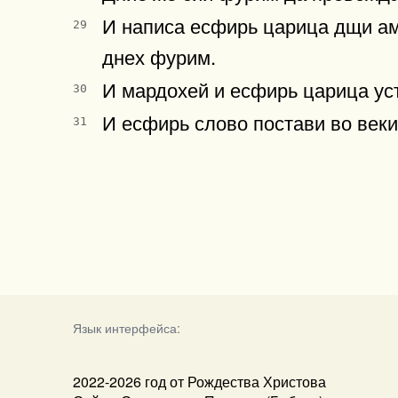
И написа есфирь царица дщи ам
29
днех фурим.
И мардохей и есфирь царица уст
30
И есфирь слово постави во веки
31
Язык интерфейса:
2022-2026 год от Рождества Христова