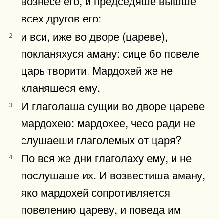
вознесе его, и председяше вышше
всех другов его:
и вси, иже во дворе (цареве),
2
покланяхуся аману: сице бо повеле
царь творити. Мардохей же не
кланяшеся ему.
И глаголаша сущии во дворе цареве
3
мардохею: мардохее, чесо ради не
слушаеши глаголемых от царя?
По вся же дни глаголаху ему, и не
4
послушаше их. И возвестиша аману,
яко мардохей сопротивляется
повелению цареву, и поведа им