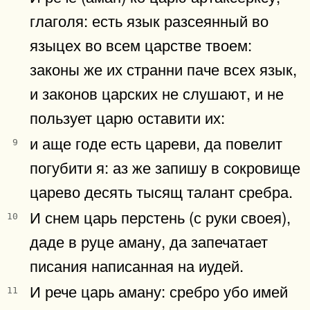
глаголя: есть язык разсеянный во
языцех во всем царстве твоем:
законы же их странни паче всех язык,
и законов царских не слушают, и не
пользует царю оставити их:
и аще годе есть цареви, да повелит
9
погубити я: аз же запишу в сокровище
царево десять тысящ талант сребра.
И снем царь перстень (с руки своея),
10
даде в руце аману, да запечатает
писания написанная на иудей.
И рече царь аману: сребро убо имей
11