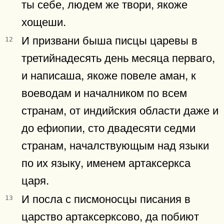
ты себе, людем же твори, якоже
хощеши.
И призвани быша писцы царевы в
12
третийнадесять день месяца перваго,
и написаша, якоже повеле аман, к
воеводам и началником по всем
странам, от индийския области даже и
до ефиопии, сто двадесяти седми
странам, началствующым над языки
по их языку, именем артаксеркса
царя.
И посла с писмоносцы писания в
13
царство артаксерксово, да побиют