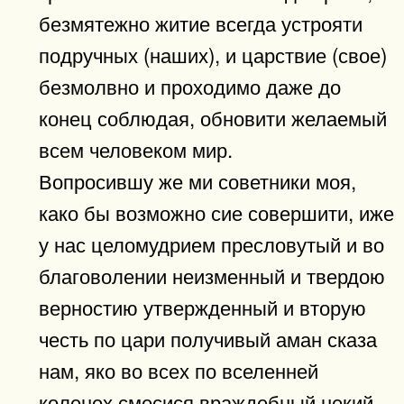
безмятежно житие всегда устрояти
подручных (наших), и царствие (свое)
безмолвно и проходимо даже до
конец соблюдая, обновити желаемый
всем человеком мир.
Вопросившу же ми советники моя,
како бы возможно сие совершити, иже
у нас целомудрием пресловутый и во
благоволении неизменный и твердою
верностию утвержденный и вторую
честь по цари получивый аман сказа
нам, яко во всех по вселенней
коленех смесися враждебный некий