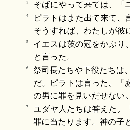
そばにやって来ては、「
3
ピラトはまた出て来て、
4
そうすれば、わたしが彼
イエスは茨の冠をかぶり
5
と言った。
祭司長たちや下役たちは
6
だ。ピラトは言った。「
の男に罪を見いだせない
ユダヤ人たちは答えた。
7
罪に当たります。神の子