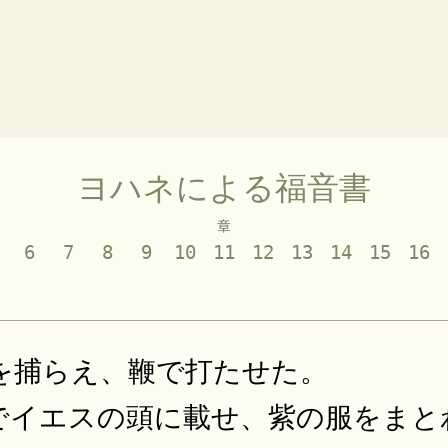
ヨハネによる福音書
章
6
7
8
9
10
11
12
13
14
15
16
を捕らえ、鞭で打たせた。
でイエスの頭に載せ、紫の服をまと