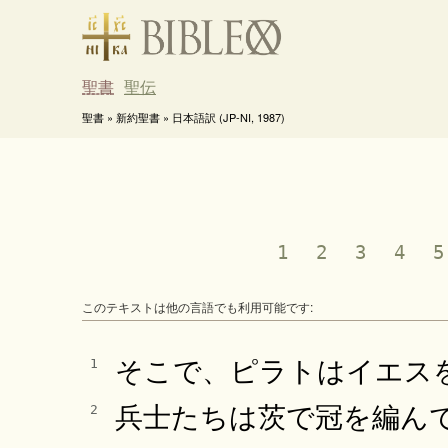
聖書
聖伝
聖書 » 新約聖書 » 日本語訳 (JP-NI, 1987)
1
2
3
4
5
このテキストは他の言語でも利用可能です:
そこで、ピラトはイエス
1
兵士たちは茨で冠を編ん
2