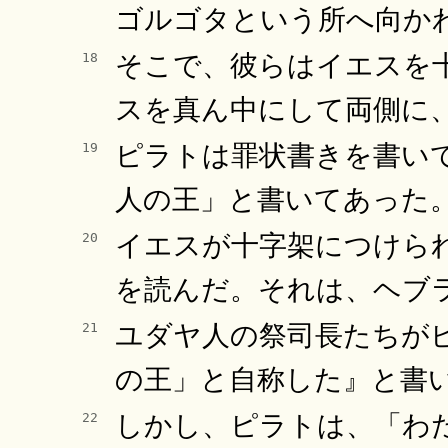
ゴルゴタという所へ向か
そこで、彼らはイエスを
18
スを真ん中にして両側に
ピラトは罪状書きを書い
19
人の王」と書いてあった
イエスが十字架につけら
20
を読んだ。それは、ヘブ
ユダヤ人の祭司長たちが
21
の王」と自称した』と書
しかし、ピラトは、「わ
22