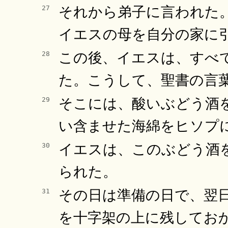
それから弟子に言われた
27
イエスの母を自分の家に
この後、イエスは、すべ
28
た。こうして、聖書の言
そこには、酸いぶどう酒
29
い含ませた海綿をヒソプ
イエスは、このぶどう酒
30
られた。
その日は準備の日で、翌
31
を十字架の上に残してお