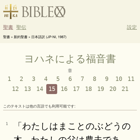
聖書
聖伝
設定
聖書 » 新約聖書 » 日本語訳 (JP-NI, 1987)
ヨハネによる福音書
章
1
2
3
4
5
6
7
8
9
10
11
12
13
14
15
16
17
18
19
20
21
このテキストは他の言語でも利用可能です:
「わたしはまことのぶどうの
1
木、わたしの父は農夫であ