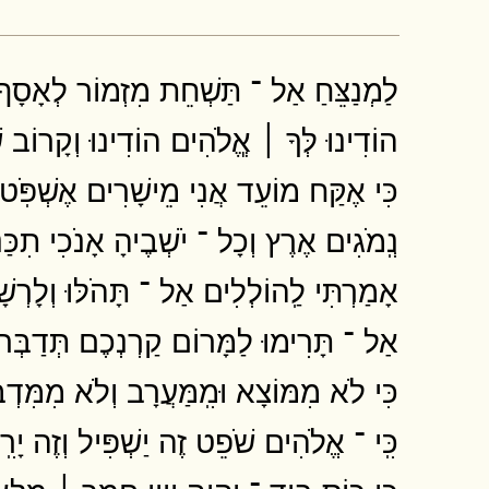
לַמְנַצֵּחַ אַל ־ תַּשְׁחֵת מִזְמוֹר לְאָסָף ש
הוֹדִינוּ לְּךָ ׀ אֱ‍ֽלֹהִים הוֹדִינוּ וְקָרוֹב שׁ
כִּי אֶקַּח מוֹעֵד אֲנִי מֵישָׁרִים אֶשְׁפֹּֽט 
נְֽמֹגִים אֶרֶץ וְכָל ־ יֹשְׁבֶיהָ אָנֹכִי תִכַּנְ
אָמַרְתִּי לַֽהוֹלְלִים אַל ־ תָּהֹלּוּ וְלָרְשׁ
אַל ־ תָּרִימוּ לַמָּרוֹם קַרְנְכֶם תְּדַבְּרוּ
כִּי לֹא מִמּוֹצָא וּמִֽמַּעֲרָב וְלֹא מִמִּדְבּ
כִּֽי ־ אֱלֹהִים שֹׁפֵט זֶה יַשְׁפִּיל וְזֶה יָרִֽ