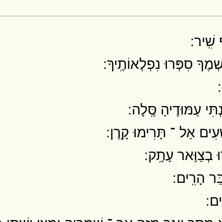
ִֽׁיר ׃
ְמֶךָ סִפְּרוּ נִפְלְאוֹתֶֽיךָ ׃
׃
תִּי עַמּוּדֶיהָ סֶּֽלָה ׃
ָעִים אַל ־ תָּרִימוּ קָֽרֶן ׃
 בְצַוָּאר עָתָֽק ׃
ַר הָרִֽים ׃
ים ׃