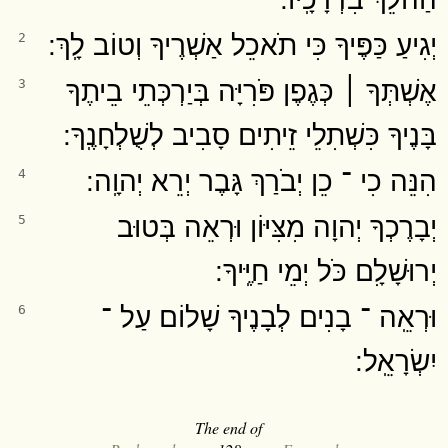
יְגִיעַ כַּפֶּיךָ כִּי תֹאכֵל אַשְׁרֶיךָ וְטוֹב לָֽךְ ׃
2
אֶשְׁתְּךָ ׀ כְּגֶפֶן פֹּרִיָּה בְּיַרְכְּתֵי בֵיתֶךָ
3
בָּנֶיךָ כִּשְׁתִלֵי זֵיתִים סָבִיב לְשֻׁלְחָנֶֽךָ ׃
הִנֵּה כִי ־ כֵן יְבֹרַךְ גָּבֶר יְרֵא יְהוָֽה ׃
4
יְבָרֶכְךָ יְהוָה מִצִּיּוֹן וּרְאֵה בְּטוּב
5
יְרוּשָׁלִָם כֹּל יְמֵי חַיֶּֽיךָ ׃
וּרְאֵֽה ־ בָנִים לְבָנֶיךָ שָׁלוֹם עַל ־
6
יִשְׂרָאֵֽל ׃
The end of