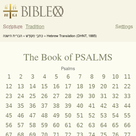
Scripture
Tradition
Settings
כִּתבֵי הַקוֹדֶשׁ » הברית הישנה » Hebrew Translation (DHNT, 1885)
The Book of PSALMS
Psalms
1
2
3
4
5
6
7
8
9
10
11
12
13
14
15
16
17
18
19
20
21
22
23
24
25
26
27
28
29
30
31
32
33
34
35
36
37
38
39
40
41
42
43
44
45
46
47
48
49
50
51
52
53
54
55
56
57
58
59
60
61
62
63
64
65
66
67
68
69
70
71
72
73
74
75
76
77