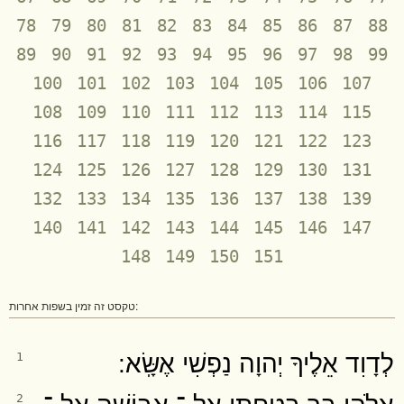
78
79
80
81
82
83
84
85
86
87
88
89
90
91
92
93
94
95
96
97
98
99
100
101
102
103
104
105
106
107
108
109
110
111
112
113
114
115
116
117
118
119
120
121
122
123
124
125
126
127
128
129
130
131
132
133
134
135
136
137
138
139
140
141
142
143
144
145
146
147
148
149
150
151
טקסט זה זמין בשפות אחרות:
לְדָוִד אֵלֶיךָ יְהוָה נַפְשִׁי אֶשָּֽׂא ׃
1
אֱ‍ֽלֹהַי בְּךָ בָטַחְתִּי אַל ־ אֵבוֹשָׁה אַל ־
2