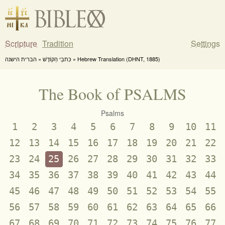
Scripture
Tradition
Settings
כִּתבֵי הַקוֹדֶשׁ » הברית הישנה » Hebrew Translation (DHNT, 1885)
The Book of PSALMS
Psalms
1
2
3
4
5
6
7
8
9
10
11
12
13
14
15
16
17
18
19
20
21
22
23
24
25
26
27
28
29
30
31
32
33
34
35
36
37
38
39
40
41
42
43
44
45
46
47
48
49
50
51
52
53
54
55
56
57
58
59
60
61
62
63
64
65
66
67
68
69
70
71
72
73
74
75
76
77