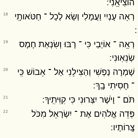
הוֹצִיאֵֽנִי ׃
רְאֵה עָנְיִי וַעֲמָלִי וְשָׂא לְכָל ־ חַטֹּאותָֽי
18
רְאֵֽה ־ אוֹיְבַי כִּי ־ רָבּוּ וְשִׂנְאַת חָמָס
19
שְׂנֵאֽוּנִי ׃
שָׁמְרָה נַפְשִׁי וְהַצִּילֵנִי אַל ־ אֵבוֹשׁ כִּֽי
20
־ חָסִיתִי בָֽךְ ׃
תֹּם ־ וָיֹשֶׁר יִצְּרוּנִי כִּי קִוִּיתִֽיךָ ׃
21
פְּדֵה אֱלֹהִים אֶת ־ יִשְׂרָאֵל מִכֹּל
22
צָֽרוֹתָיו ׃