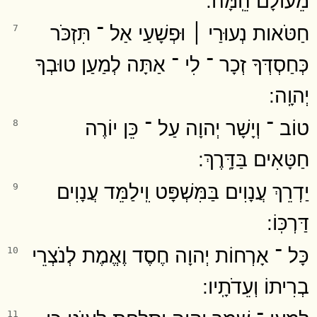
חַטֹּאות נְעוּרַי ׀ וּפְשָׁעַי אַל ־ תִּזְכֹּר
7
כְּחַסְדְּךָ זְכָר ־ לִי ־ אַתָּה לְמַעַן טוּבְךָ
יְהוָֽה ׃
טוֹב ־ וְיָשָׁר יְהוָה עַל ־ כֵּן יוֹרֶה
8
חַטָּאִים בַּדָּֽרֶךְ ׃
יַדְרֵךְ עֲנָוִים בַּמִּשְׁפָּט וִֽילַמֵּד עֲנָוִים
9
דַּרְכּֽוֹ ׃
כָּל ־ אָרְחוֹת יְהוָה חֶסֶד וֶאֱמֶת לְנֹצְרֵי
10
בְרִיתוֹ וְעֵדֹתָֽיו ׃
11