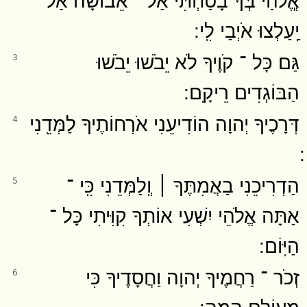
יַֽעַלְצוּ אֹיְבַי לִֽי ׃
גַּם כָּל ־ קֹוֶיךָ לֹא יֵבֹשׁוּ יֵבֹשׁוּ
3
הַבּוֹגְדִים רֵיקָֽם ׃
דְּרָכֶיךָ יְהוָה הוֹדִיעֵנִי אֹרְחוֹתֶיךָ לַמְּדֵֽנִי
4
הַדְרִיכֵנִי בַאֲמִתֶּךָ ׀ וְֽלַמְּדֵנִי כִּֽי ־
5
אַתָּה אֱלֹהֵי יִשְׁעִי אוֹתְךָ קִוִּיתִי כָּל ־
הַיּֽוֹם ׃
זְכֹר ־ רַחֲמֶיךָ יְהוָה וַחֲסָדֶיךָ כִּי
6
מֵעוֹלָם הֵֽמָּה ׃