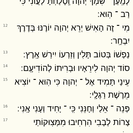
לְמַֽעַן ־ שִׁמְךָ יְהוָה וְֽסָלַחְתָּ לַעֲוֺנִי כִּי
רַב ־ הֽוּא ׃
מִי ־ זֶה הָאִישׁ יְרֵא יְהוָה יוֹרֶנּוּ בְּדֶרֶךְ
12
יִבְחָֽר ׃
נַפְשׁוֹ בְּטוֹב תָּלִין וְזַרְעוֹ יִירַשׁ אָֽרֶץ ׃
13
סוֹד יְהוָה לִירֵאָיו וּבְרִיתוֹ לְהוֹדִיעָֽם ׃
14
עֵינַי תָּמִיד אֶל ־ יְהוָה כִּי הֽוּא ־ יוֹצִיא
15
מֵרֶשֶׁת רַגְלָֽי ׃
פְּנֵה ־ אֵלַי וְחָנֵּנִי כִּֽי ־ יָחִיד וְעָנִי אָֽנִי ׃
16
צָרוֹת לְבָבִי הִרְחִיבוּ מִמְּצֽוּקוֹתַי
17