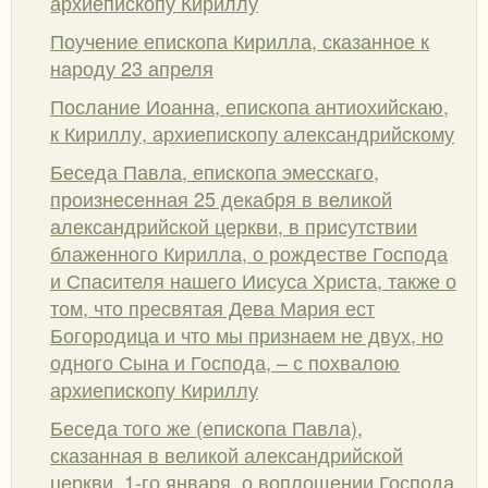
архиепископу Кириллу
Поучение епископа Кирилла, сказанное к
народу 23 апреля
Послание Иоанна, епископа антиохийскаю,
к Кириллу, архиепископу александрийскому
Беседа Павла, епископа эмесскаго,
произнесенная 25 декабря в великой
александрийской церкви, в присутствии
блаженного Кирилла, о рождестве Господа
и Спасителя нашего Иисуса Христа, также о
том, что пресвятая Дева Мария ест
Богородица и что мы признаем не двух, но
одного Сына и Господа, – с похвалою
архиепископу Кириллу
Беседа того же (епископа Павла),
сказанная в великой александрийской
церкви, 1-го января, о воплощении Господа