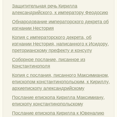
Защитительная речь Кирилла
александрийского, к императору Феодосию
Обнародование императорского декрета об
изгнании Нестория
Копия с императорского декрета, об
изгнании Нестория, написанного к Исидору,
преторианскому префекту и консулу
Соборное послание, писанное из
Константинополя
Копия с послания, писанного Максимианом,
епископом константинопольским, к Кириллу,
архиепископу александрийскому
Послание епископа Кирилла Максимиану,
епископу константинопольскому
Послание епископа Кирилла к Ювеналию