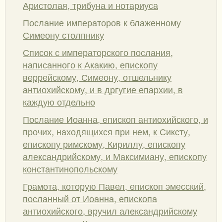
Аристолая, трибуна и нотариуса
Послание императоров к блаженному
Симеону столпнику
Список с императорского послания,
написанного к Акакию, епископу
веррейскому, Симеону, отшельнику
антиохийскому, и в дргугие епархии, в
каждую отдельно
Послание Иоанна, епископ антиохийского, и
прочих, находящихся при нем, к Сиксту,
епископу римскому, Кириллу, епископу
александрийскому, и Максимиану, епископу
константинопольскому
Грамота, которую Павел, епископ эмесский,
посланный от Иоанна, епископа
антиохийского, вручил александрийскому