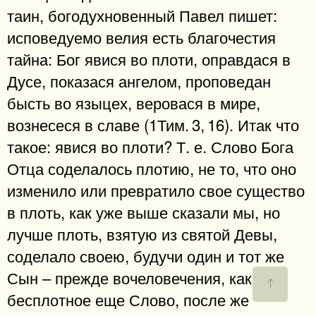
таин, богодухновенный Павел пишет:
исповедуемо велия есть благочестия
тайна: Бог явися во плоти, оправдася в
Дусе, показася ангелом, проповедан
бысть во языцех, веровася в мире,
вознесеся в славе (1Тим. 3, 16). Итак что
такое: явися во плоти? Т. е. Слово Бога
Отца соделалось плотию, не то, что оно
изменило или превратило свое существо
в плоть, как уже выше сказали мы, но
лучше плоть, взятую из святой Девы,
соделало своею, будучи один и тот же
Сын – прежде вочеловечения, как
бесплотное еще Слово, после же