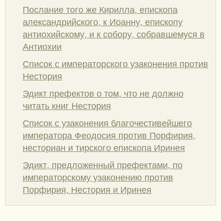
Послание того же Кирилла, епископа
александрийского, к Иоанну, епископу
антиохийскому, и к собору, собравшемуся в
Антиохии
Список с императорского узаконения против
Нестория
Эдикт префектов о том, что не должно
читать книг Нестория
Список с узаконения благочестивейшего
императора Феодосия против Порфирия,
несториан и тирского епископа Иринея
Эдикт, предложенный префектами, по
императорскому узаконению против
Порфирия, Нестория и Иринея