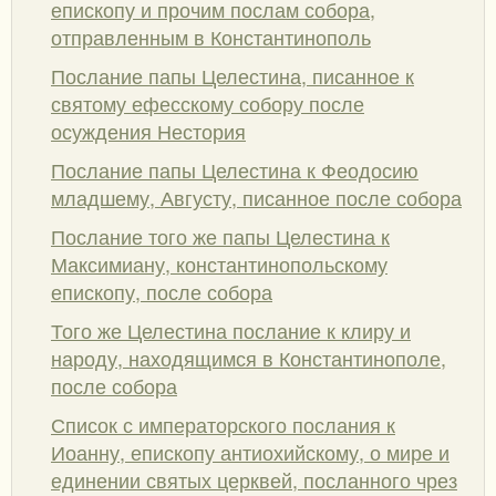
епископу и прочим послам собора,
отправленным в Константинополь
Послание папы Целестина, писанное к
святому ефесскому собору после
осуждения Нестория
Послание папы Целестина к Феодосию
младшему, Августу, писанное после собора
Послание того же папы Целестина к
Максимиану, константинопольскому
епископу, после собора
Того же Целестина послание к клиру и
народу, находящимся в Константинополе,
после собора
Список с императорского послания к
Иоанну, епископу антиохийскому, о мире и
единении святых церквей, посланного чрез