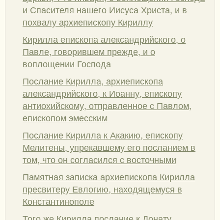
и Спасителя нашего Иисуса Христа, и в
похвалу архиепископу Кириллу
Кирилла епископа александрийского, о
Павле, говорившем прежде, и о
воплощении Господа
Послание Кирилла, архиепископа
александрийского, к Иоанну, епископу
антиохийскому, отправленное с Павлом,
епископом эмесским
Послание Кирилла к Акакию, епископу
Мелитены, упрекавшему его посланием в
том, что он согласился с восточными
Памятная записка архиепископа Кирилла
пресвитеру Евлогию, находящемуся в
Константинополе
Того же Кирилла послание к Донату,