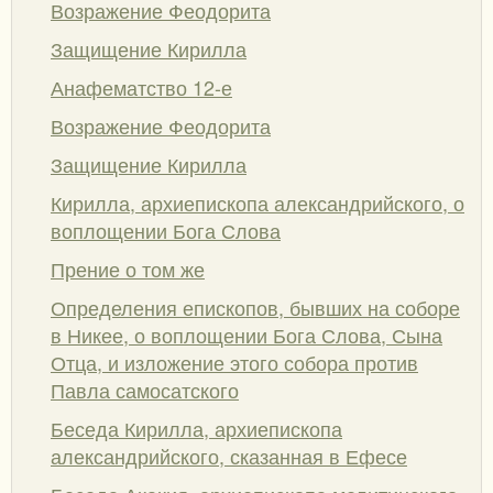
Возражение Феодорита
Защищение Кирилла
Анафематство 12-е
Возражение Феодорита
Защищение Кирилла
Кирилла, архиепископа александрийского, о
воплощении Бога Слова
Прение о том же
Определения епископов, бывших на соборе
в Никее, о воплощении Бога Слова, Сына
Отца, и изложение этого собора против
Павла самосатского
Беседа Кирилла, архиепископа
александрийского, сказанная в Ефесе