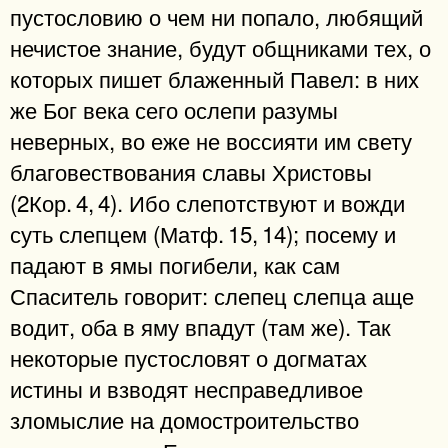
пустословию о чем ни попало, любящий
нечистое знание, будут общниками тех, о
которых пишет блаженный Павел: в них
же Бог века сего ослепи разумы
неверных, во еже не воссияти им свету
благовествования славы Христовы
(2Кор. 4, 4). Ибо слепотствуют и вожди
суть слепцем (Матф. 15, 14); посему и
падают в ямы погибели, как сам
Спаситель говорит: слепец слепца аще
водит, оба в яму впадут (там же). Так
некоторые пустословят о догматах
истины и взводят несправедливое
зломыслие на домостроительство