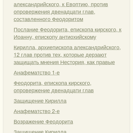
александрийского, к Евоптию, против
опровержения двенадцати глав,
составленного Феодоритом
Послание Феодорита, епископа кирского, к
Иоанну, епископу антиохийскому
Кирилла, архиепископа александрийского,
12 глав против тех, которые дерзают
защищать мнения Нестория, как правые
Анафематство 1-е
Феодорита, епископа кирского,
опровержение двенадцати глав
Защищение Кирилла
Анафематство 2-е
Возражение Феодорита
Защищение Кирилла