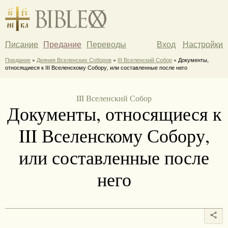
Писание
Предание
Переводы
Вход
Настройки
Предание
»
Деяния Вселенских Соборов
»
III Вселенский Собор
» Документы,
относящиеся к III Вселенскому Собору, или составленные после него
III Вселенский Собор
Документы, относящиеся к
III Вселенскому Собору,
или составленные после
него