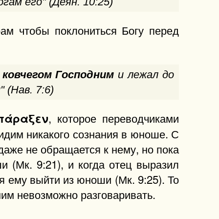
ногам его" (Деян. 10:25)
рам чтобы поклониться
Богу перед
д ковчегом Господним
и лежал до
 (Нав. 7:6)
, которое переводчиками
πάραξεν
видим никакого сознания в юноше. С
даже не обращается к нему, но пока
 (Мк. 9:21), и когда отец выразил
я ему выйти из юноши (Мк. 9:25). То
 ним невозможно разговаривать.