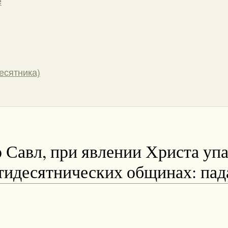
е
есятника)
о Савл, при явлении Христа уп
ятидесятнических общинах: пад