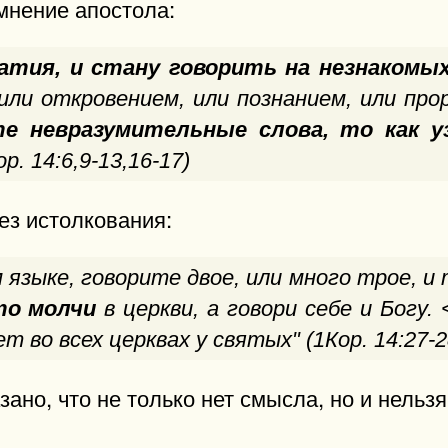
 мнение апостола:
ратия, и стану говорить на незнакомы
 или откровением, или познанием, или прор
те невразумительные слова, то как
ор. 14:6,9-13,16-17)
ез истолкования:
языке, говорите двое, или много трое, и 
то молчи
в церкви, а говори себе и Богу.
т во всех церквах у святых" (1Кор. 14:27-2
ано, что не только нет смысла, но и нельзя