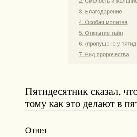
2. Смелость и желани
3. Благодарение
4. Особая молитва
5. Открытие тайн
6. (пропущено у пятид
7. Вид пророчества
Пятидесятник сказал, чт
тому как это делают в п
Ответ