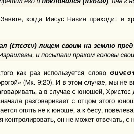
стретил его и
поклонился (πεσὼν)
, пав к 
Завете, когда Иисус Навин приходит в х
ал (ἔπεσεν) лицем своим на землю пре
зраилевы, и посыпали прахом головы свои"
того как раз используется слово
συνεσ
рогой» (Мк. 9:20). И в этом случае, мы не 
оваривать, а в случае с юношей, Христос 
начала разговаривает с отцом этого юноши
ется опять не к юноше, а к бесу, повелева
я контролировать, он не может отвечать, с