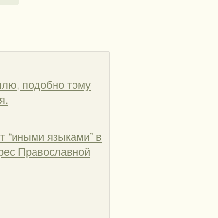
млю, подобно тому
я.
ют “иными языками” в
дрес Православной