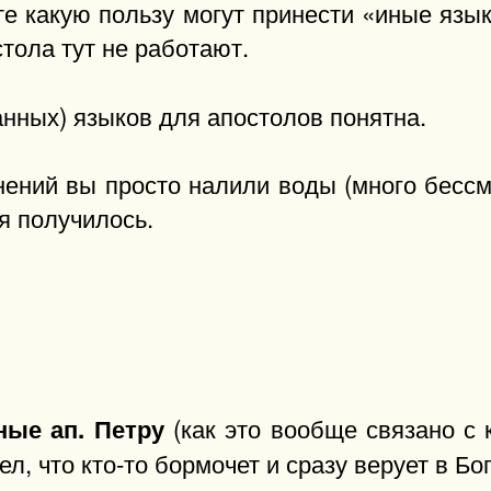
те какую пользу могут принести «иные язык
стола тут не работают.
анных) языков для апостолов понятна.
нений вы просто налили воды (много бессм
ня получилось.
(как это вообще связано с 
ные ап. Петру
ел, что кто-то бормочет и сразу верует в Бо