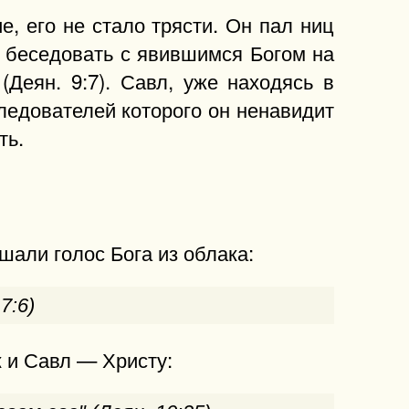
е, его не стало трясти. Он пал ниц
л беседовать с явившимся Богом на
Деян. 9:7). Савл, уже находясь в
следователей которого он ненавидит
ть.
али голос Бога из облака:
7:6)
к и Савл — Христу: