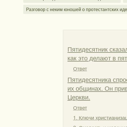
Разговор с неким юношей о протестантских ид
Пятидесятник сказал
как это делают в пя
Ответ
Пятидесятника спрос
их общинах. Он при
Церкви.
Ответ
1. Ключи христианиза