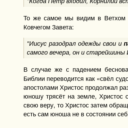
"Когда Петр входил, Корнилий в
То же самое мы видим в Ветхом 
Ковчегом Завета:
"Иисус разодрал одежды свои и
п
самого вечера, он и старейшины И
В случае же с падением беснова
Библии переводится как «свёл судо
апостолами Христос продолжал разг
юношу трясёт на земле, Христос с
свою веру, то Христос затем обраща
есть сам юноша не в состоянии себ