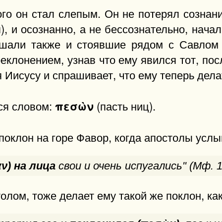
ого он стал слепым. Он не потерял сознани
), и осознанно, а не бессознательно, нача
шали также и стоявшие рядом с Савлом (
еклонением, узнав что ему явился тот, по
я Иисусу и спрашивает, что ему теперь дела
ся словом:
(пасть ниц).
πεσὼν
оклон на горе Фавор, когда апостолы услыш
ν) на лица
свои и очень испугались" (Мф. 1
толом, тоже делает ему такой же поклон, ка