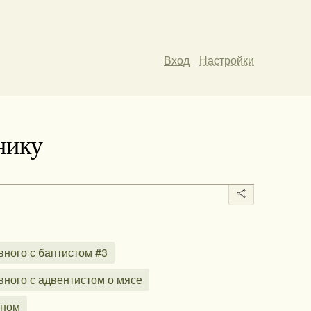
Вход
Настройки
нику
вного с баптистом #3
вного с адвентистом о мясе
ином