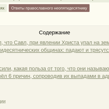
еях
Ответы православного неопятидесятнику
Содержание
, что Савл, при явлении Христа упал на зе
тидесятнических общинах: падают и трясутс
или, какая польза от того, что они называ
вёл 6 причин, сопроводив их выпадами в а
ции